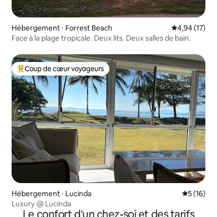
Hébergement ⋅ Forrest Beach
Évaluation mo
4,94 (17)
Face à la plage tropicale. Deux lits. Deux salles de bain.
Coup de cœur voyageurs
Coups de cœur voyageurs les plus appréciés
Hébergement ⋅ Lucinda
Évaluation
5 (16)
Luxury @ Lucinda
Le confort d'un chez-soi et des tarifs