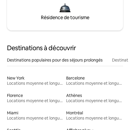
Résidence de tourisme
Destinations à découvrir
Destinations populaires pour des séjours prolongés
Destinati
New York
Barcelone
Locations moyenne et longue durée
Locations moyenne et longue durée
Florence
Athènes
Locations moyenne et longue durée
Locations moyenne et longue durée
Miami
Montréal
Locations moyenne et longue durée
Locations moyenne et longue durée