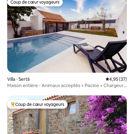
Coup de cœur voyageurs
Coup de cœur voyageurs
Villa ⋅ Sertã
Évaluation mo
4,95 (37)
Maison entière - Animaux acceptés + Piscine + Chargeur
VE
Coup de cœur voyageurs
Coups de cœur voyageurs les plus appréciés