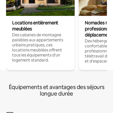
Locations entièrement
Nomades num
meublées
professionnel
déplacement
Des cabanes de montagne
paisibles aux appartements
Des hébergem
urbains pratiques, ces
confortables p
locations meublées offrent
professionnels
tous les équipements d'un
télétravail dis
logement standard.
et d'espaces de
Équipements et avantages des séjours
longue durée