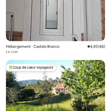
Hébergement ⋅ Castelo Branco
Évaluation mo
4,93 (46)
Le coin
Coup de cœur voyageurs
Coups de cœur voyageurs les plus appréciés