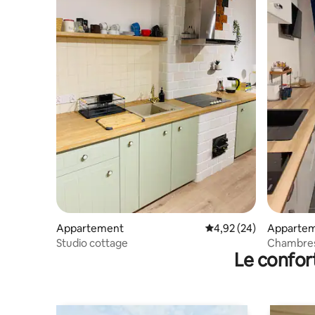
Appartement
Évaluation moyenne sur
4,92 (24)
Apparte
Studio cottage
Chambres 
Le confor