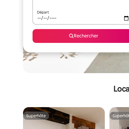
Départ
Rechercher
Loca
Superhôte
Superhô
Superhôte
Superhô