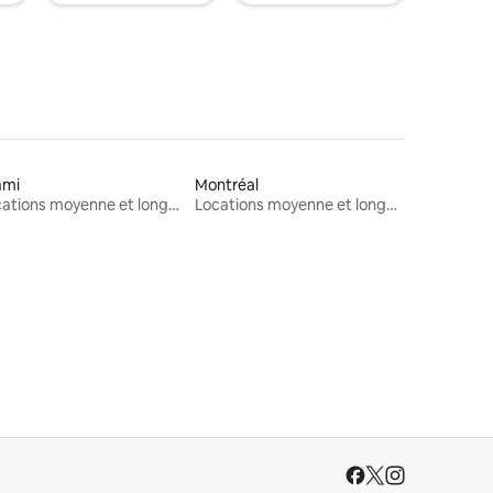
ami
Montréal
Locations moyenne et longue durée
Locations moyenne et longue durée