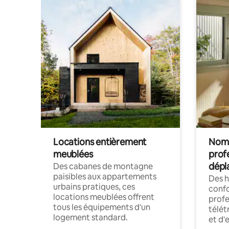
Locations entièrement
Noma
meublées
prof
dépl
Des cabanes de montagne
paisibles aux appartements
Des 
urbains pratiques, ces
confo
locations meublées offrent
profe
tous les équipements d'un
télét
logement standard.
et d'