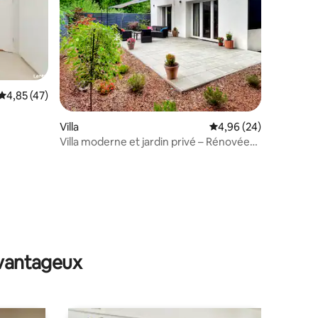
Évaluation moyenne sur la base de 47 commentaires : 4,85 sur 5
4,85 (47)
Villa
Évaluation moyenne su
4,96 (24)
Villa moderne et jardin privé – Rénovée
en 2025
mmentaires : 5 sur 5
avantageux