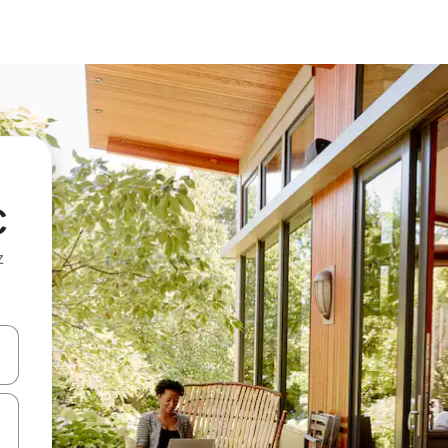
C
z
hes vers le haut et vers le bas pour les parcourir ou en appuyant et en fai