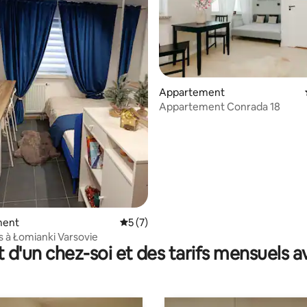
Appartement
Appartement Conrada 18
 la base de 24 commentaires : 4,92 sur 5
ment
Évaluation moyenne sur la base de 7 co
5 (7)
à Łomianki Varsovie
t d'un chez-soi et des tarifs mensuels 