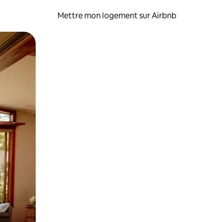
Mettre mon logement sur Airbnb
sant glisser.