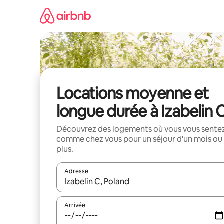
Aller
directement
au
contenu
Locations moyenne et
longue durée à Izabelin 
Découvrez des logements où vous vous sente
comme chez vous pour un séjour d'un mois ou
plus.
Adresse
Lorsque les résultats s'affichent, utilisez les flèc
Arrivée