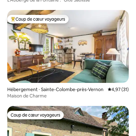
Coup de cœur voyageurs
Coups de cœur voyageurs les plus appréciés
Hébergement ⋅ Sainte-Colombe-près-Vernon
Évaluation mo
4,97 (31)
Maison de Charme
Coup de cœur voyageurs
Coup de cœur voyageurs