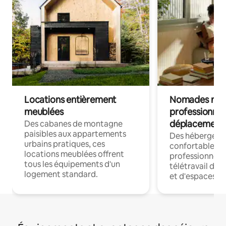
Locations entièrement
Nomades num
meublées
professionnel
déplacement
Des cabanes de montagne
paisibles aux appartements
Des hébergem
urbains pratiques, ces
confortables p
locations meublées offrent
professionnels
tous les équipements d'un
télétravail dis
logement standard.
et d'espaces de