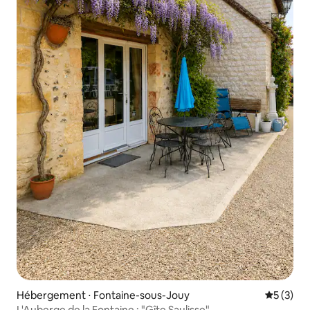
Hébergement ⋅ Fontaine-sous-Jouy
Évaluatio
5 (3)
L'Auberge de la Fontaine : "Gîte Saulisse"