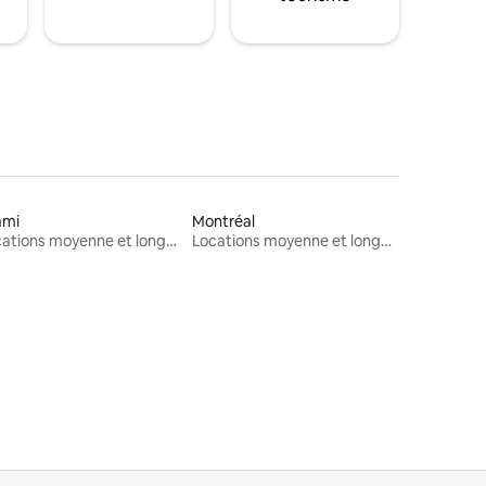
ami
Montréal
Locations moyenne et longue durée
Locations moyenne et longue durée