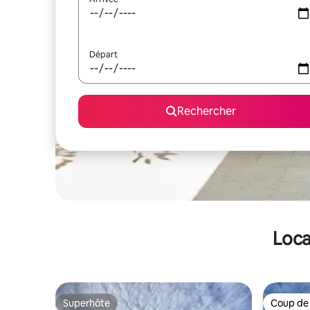
Départ
Rechercher
Loca
Superhôte
Coup de
Superhôte
Coup de