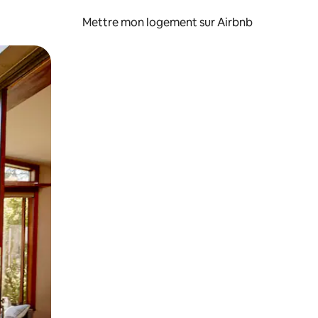
Mettre mon logement sur Airbnb
sant glisser.