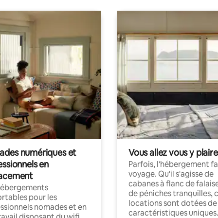
des numériques et
Vous allez vous y plaire
essionnels en
Parfois, l'hébergement fai
voyage. Qu'il s'agisse de
acement
cabanes à flanc de falais
hébergements
de péniches tranquilles, 
rtables pour les
locations sont dotées de
ssionnels nomades et en
caractéristiques uniques
ravail disposant du wifi