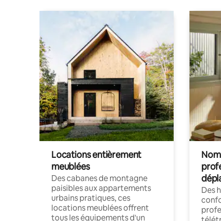
Locations entièrement
Noma
meublées
prof
dépl
Des cabanes de montagne
paisibles aux appartements
Des 
urbains pratiques, ces
confo
locations meublées offrent
profe
tous les équipements d'un
télét