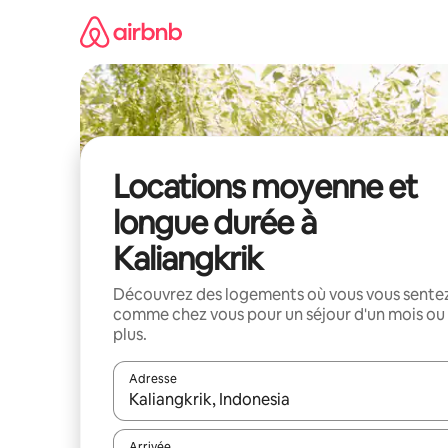
Aller
directement
au
contenu
Locations moyenne et
longue durée à
Kaliangkrik
Découvrez des logements où vous vous sente
comme chez vous pour un séjour d'un mois ou
plus.
Adresse
Lorsque les résultats s'affichent, utilisez les flèc
Arrivée