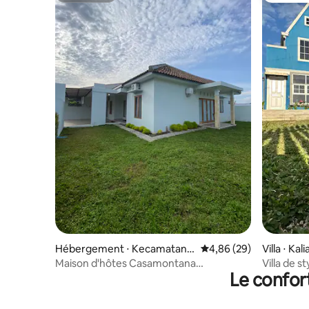
Hébergement ⋅ Kecamatan
Évaluation moyenne sur
4,86 (29)
Villa ⋅ Kal
Mertoyudan
Maison d'hôtes Casamontana
Villa de s
Le confor
(3 chambres, 4 lits, climatisation
accueilla
complète)