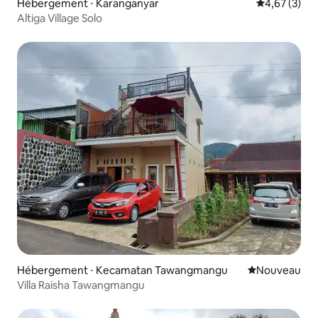
Hébergement ⋅ Karanganyar
Évaluation m
4,67 (3)
Altiga Village Solo
Hébergement ⋅ Kecamatan Tawangmangu
Nouvel hébe
Nouveau
Villa Raisha Tawangmangu