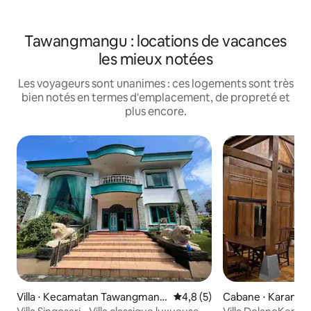
Tawangmangu : locations de vacances
les mieux notées
Les voyageurs sont unanimes : ces logements sont très
bien notés en termes d'emplacement, de propreté et
plus encore.
Villa ⋅ Kecamatan Tawangmang
Évaluation moyenne sur la ba
4,8 (5)
Cabane ⋅ Karang
u