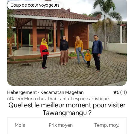
Coup de cœur voyageurs
Coup de cœur voyageurs
Hébergement ⋅ Kecamatan Magetan
Évaluatio
5 (11)
nDalem Muria chez l'habitant et espace artistique
Quel est le meilleur moment pour visiter
Tawangmangu ?
Mois
Prix moyen
Temp. moy.