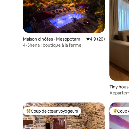
Maison d'hôtes ⋅ Mesopotam
Évaluation moyenne s
4,9 (20)
4-Shena : boutique à la ferme
Tiny house
Apparteme
Coup de cœur voyageurs
Coup 
Coups de cœur voyageurs les plus appréciés
Coups de