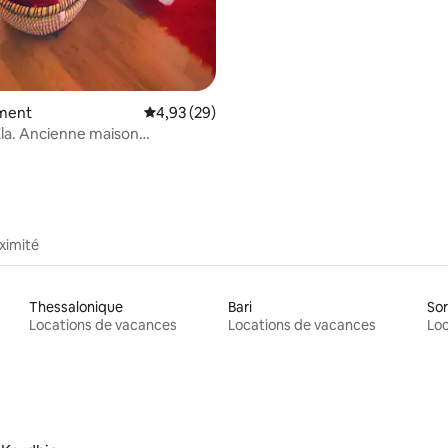
ment
Évaluation moyenne sur la base de 29 commen
4,93 (29)
Ela. Ancienne maison
elle dans le vieux Bazar.
ximité
Thessalonique
Bari
Sor
Locations de vacances
Locations de vacances
Loc