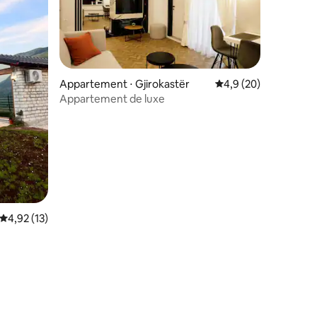
Appartement ⋅ Gjirokastër
Évaluation moyenne s
4,9 (20)
Appartement de luxe
Évaluation moyenne sur la base de 13 commentaires : 4,92 sur 5
4,92 (13)