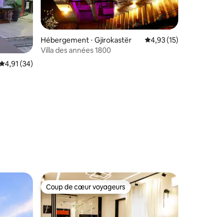
Hébergement ⋅ Gjirokastër
Évaluation moyenne su
4,93 (15)
Villa des années 1800
Évaluation moyenne sur la base de 34 commentaires : 4,91 sur 5
4,91 (34)
taires : 4,94 sur 5
Coup de cœur voyageurs
Coup de cœur voyageurs