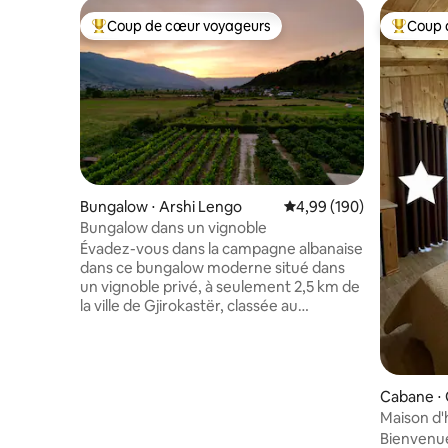
Coup de cœur voyageurs
Coup 
Coups de cœur voyageurs les plus appréciés
Coups de
Bungalow ⋅ Arshi Lengo
Évaluation moyenne sur 
4,99 (190)
Bungalow dans un vignoble
Évadez-vous dans la campagne albanaise
dans ce bungalow moderne situé dans
un vignoble privé, à seulement 2,5 km de
la ville de Gjirokastër, classée au
patrimoine mondial de l'UNESCO.
Entouré de montagnes et offrant de
superbes vues sur la vallée, il allie à la
perfection confort, intimité et nature. Le
Cabane ⋅ 
bungalow dispose d'un lit king-size, d'une
Maison d'
cuisine entièrement équipée, d'une salle
Bienvenu
de bain privée, d'un lave-linge, d'un