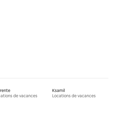
taires : 4,93 sur 5
rente
Ksamil
ations de vacances
Locations de vacances