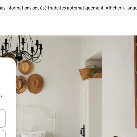
nes informations ont été traduites automatiquement. 
Afficher la lang
es
hes vers le haut et vers le bas pour les parcourir ou en appuyant et en fai