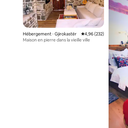
Hébergement ⋅ Gjirokastër
Évaluation moyenne sur 
4,96 (232)
Maison en pierre dans la vieille ville