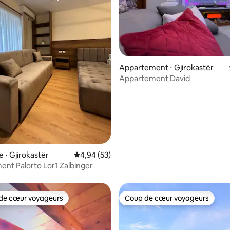
Appartement ⋅ Gjirokastër
ur la base de 20 commentaires : 4,9 sur 5
Appartement David
 ⋅ Gjirokastër
Évaluation moyenne sur la base de 53 commen
4,94 (53)
nt Palorto Lor1 Zalbinger
de cœur voyageurs
Coup de cœur voyageurs
 cœur voyageurs les plus appréciés
Coup de cœur voyageurs