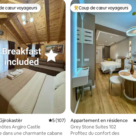
de cœur voyageurs
Coup de cœur voyageurs
 cœur voyageurs les plus appréciés
Coups de cœur voyageurs les p
la base de 190 commentaires : 4,99 sur 5
Gjirokastër
Évaluation moyenne sur la base de 107 co
5 (107)
Appartement en résidence
É
hôtes Argjiro Castle
Grey Stone Suites 102
e dans une charmante cabane
Profitez du confort des