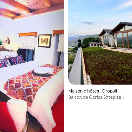
la base de 232 commentaires : 4,96 sur 5
Maison d'hôtes ⋅ Dropull
Balcon de Gorica Shtepiza 1