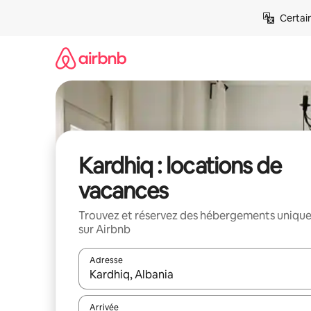
Aller
Certai
directement
au
contenu
Kardhiq : locations de
vacances
Trouvez et réservez des hébergements uniqu
sur Airbnb
Adresse
Lorsque les résultats s'affichent, utilisez les flèc
Arrivée