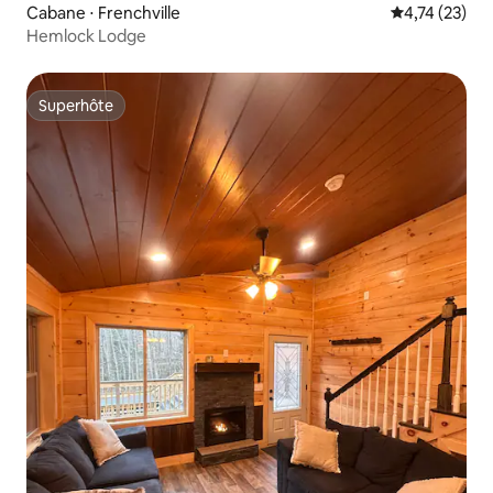
Cabane ⋅ Frenchville
Évaluation mo
4,74 (23)
Hemlock Lodge
Superhôte
Superhôte