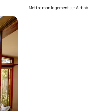
Mettre mon logement sur Airbnb
sant glisser.