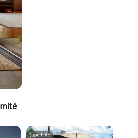
imité
Superhôte
Superhôte