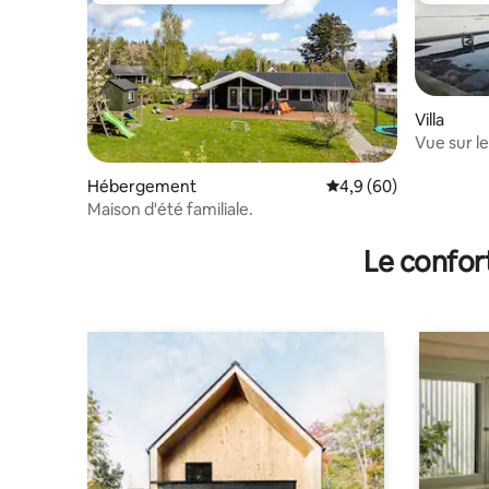
Villa
Vue sur le
Hébergement
Évaluation moyenne su
4,9 (60)
Maison d'été familiale.
Le confor