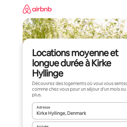
Aller
directement
au
contenu
Locations moyenne et
longue durée à Kirke
Hyllinge
Découvrez des logements où vous vous sente
comme chez vous pour un séjour d'un mois ou
plus.
Adresse
Lorsque les résultats s'affichent, utilisez les flèc
Arrivée