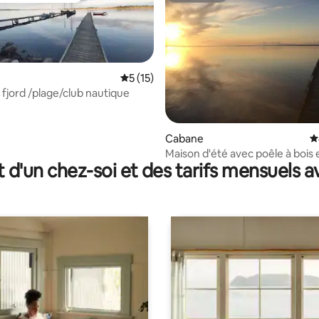
Évaluation moyenne sur la base de 15 co
5 (15)
 fjord /plage/club nautique
r la base de 60 commentaires : 4,9 sur 5
Cabane
É
Maison d'été avec poêle à bois 
t d'un chez-soi et des tarifs mensuels 