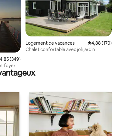
mmentaires : 5 sur 5
Logement de vacances
Évaluation moyenne sur
4,88 (170)
Chalet confortable avec joli jardin
valuation moyenne sur la base de 349 commentaires : 4,85 sur 5
4,85 (349)
et foyer
avantageux