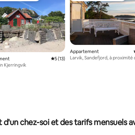
Appartement
Larvik, Sandefjord, à proximité 
ment
Évaluation moyenne sur la base de 13 co
5 (13)
et de l'avion. À Ula.
n Kjerringvik
r la base de 19 commentaires : 4,95 sur 5
t d'un chez-soi et des tarifs mensuels 