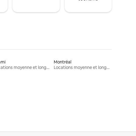
ami
Montréal
Locations moyenne et longue durée
Locations moyenne et longue durée