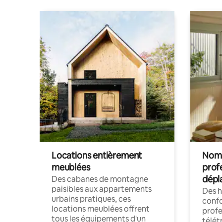
Locations entièrement
Noma
meublées
prof
dépl
Des cabanes de montagne
paisibles aux appartements
Des 
urbains pratiques, ces
confo
locations meublées offrent
profe
tous les équipements d'un
télét