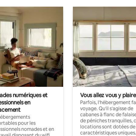
des numériques et
Vous allez vous y plaire
essionnels en
Parfois, l'hébergement fai
voyage. Qu'il s'agisse de
acement
cabanes à flanc de falais
hébergements
de péniches tranquilles, 
rtables pour les
locations sont dotées de
ssionnels nomades et en
caractéristiques uniques
ravail disposant du wifi