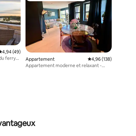
Évaluation moyenne sur la base de 49 commentaires : 4,94 sur 5
4,94 (49)
du ferry
mmentaires : 5 sur 5
Appartement
Évaluation moyenne sur
4,96 (138)
Appartement moderne et relaxant -
Emplacement unique
avantageux