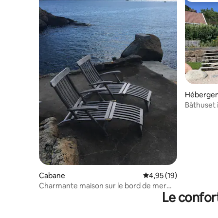
Héberge
Båthuset i
Cabane
Évaluation moyenne su
4,95 (19)
Charmante maison sur le bord de mer
Le confor
avec des bateaux, des hôtes possibles