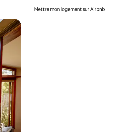
Mettre mon logement sur Airbnb
sant glisser.