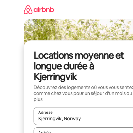
Aller
directement
au
contenu
Locations moyenne et
longue durée à
Kjerringvik
Découvrez des logements où vous vous sente
comme chez vous pour un séjour d'un mois ou
plus.
Adresse
Lorsque les résultats s'affichent, utilisez les flèc
Arrivée