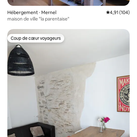
Hébergement ⋅ Mernel
Évaluation moy
4,91 (104)
maison de ville "la parentaise"
Coup de cœur voyageurs
Coup de cœur voyageurs