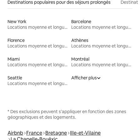
Destinations populaires pour des séjours prolongés
Destinati
New York
Barcelone
Locations moyenne et longue durée
Locations moyenne et longue durée
Florence
Athènes
Locations moyenne et longue durée
Locations moyenne et longue durée
Miami
Montréal
Locations moyenne et longue durée
Locations moyenne et longue durée
Seattle
Afficher plus
Locations moyenne et longue durée
* Des exclusions peuvent s'appliquer en fonction des zones
géographiques et des logements.
Airbnb
France
Bretagne
Ille-et-Vilaine
La Chapelle-Bouëxic