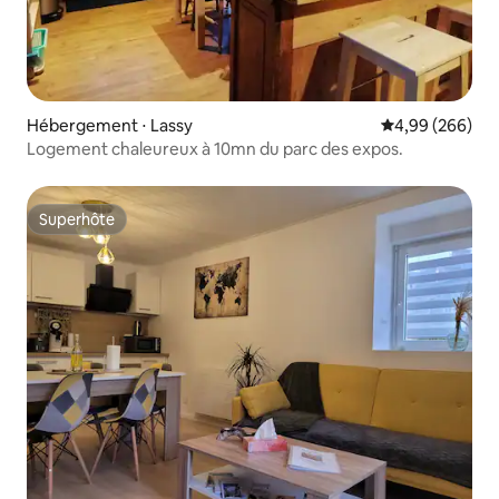
Hébergement ⋅ Lassy
Évaluation moy
4,99 (266)
Logement chaleureux à 10mn du parc des expos.
Superhôte
Superhôte