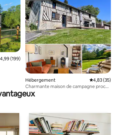
mmentaires : 5 sur 5
valuation moyenne sur la base de 199 commentaires : 4,99 sur 5
4,99 (199)
Hébergement
Évaluation moyenne su
4,83 (35)
Charmante maison de campagne proche
avantageux
village