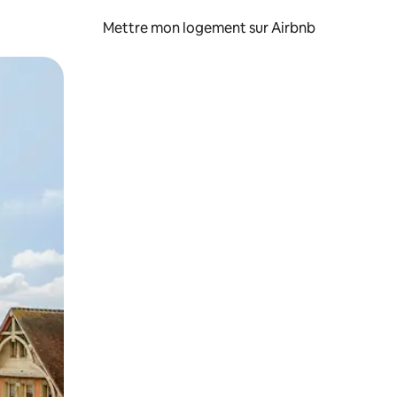
Mettre mon logement sur Airbnb
sant glisser.