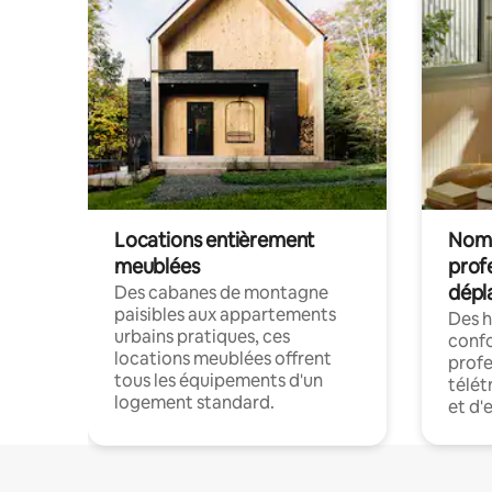
Locations entièrement
Noma
meublées
prof
dépl
Des cabanes de montagne
paisibles aux appartements
Des 
urbains pratiques, ces
confo
locations meublées offrent
profe
tous les équipements d'un
télét
logement standard.
et d'