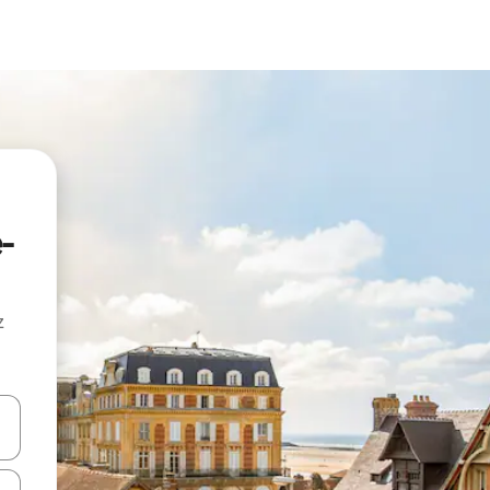
-
z
hes vers le haut et vers le bas pour les parcourir ou en appuyant et en fai