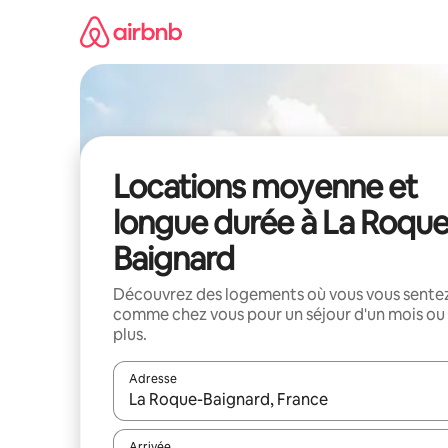
Aller
directement
au
contenu
Locations moyenne et
longue durée à La Roque
Baignard
Découvrez des logements où vous vous sente
comme chez vous pour un séjour d'un mois ou
plus.
Adresse
Lorsque les résultats s'affichent, utilisez les flèc
Arrivée