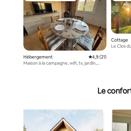
Cottage
Le Clos d
Hébergement
Évaluation moyenne s
4,9 (21)
Maison à la campagne, wifi, tv, jardin,
climatisée
Le confor