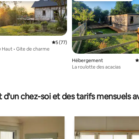
Évaluation moyenne sur la base de 77 co
5 (77)
u Haut • Gite de charme
ur la base de 21 commentaires : 4,9 sur 5
Hébergement
É
La roulotte des acacias
t d'un chez-soi et des tarifs mensuels 