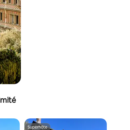
imité
Superhôte
lus appréciés
Superhôte