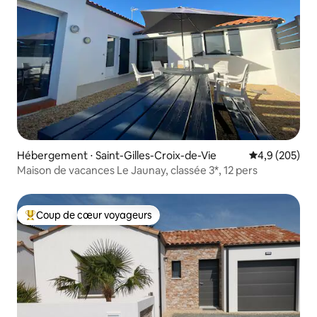
Hébergement ⋅ Saint-Gilles-Croix-de-Vie
Évaluation mo
4,9 (205)
Maison de vacances Le Jaunay, classée 3*, 12 pers
Coup de cœur voyageurs
Coups de cœur voyageurs les plus appréciés