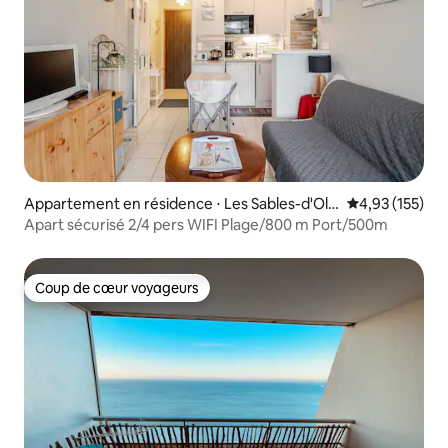
Appartement en résidence ⋅ Les Sables-d'Olo
Évaluation moy
4,93 (155)
nne
Apart sécurisé 2/4 pers WIFI Plage/800 m Port/500m
Coup de cœur voyageurs
Coup de cœur voyageurs