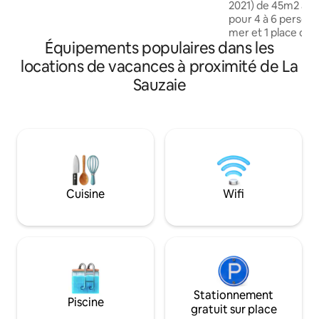
2021) de 45m2 au 1
à 13 minutes du remblai et des ports,
pour 4 à 6 personn
c’est l’endroit idéal pour vivre une
mer et 1 place de 
expérience inoubliable en amoureux.
Équipements populaires dans les
une petite résiden
Comprend 1 entrée
locations de vacances à proximité de La
petite chambre, 1 
Sauzaie
lumineuse avec vue
canapé, 1 petite sa
mezzanine (chambre
fermée par rideau
Equipement : LL, LV, table
four, micro-onde, 
télé.
Cuisine
Wifi
Stationnement
Piscine
gratuit sur place