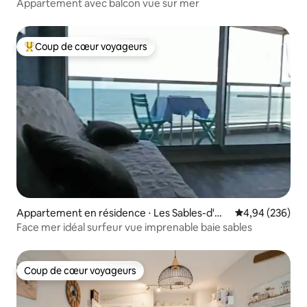
x-de-Vie
Appartement avec balcon vue sur mer
Coup de cœur voyageurs
Coups de cœur voyageurs les plus appréciés
Appartement en résidence ⋅ Les Sables-d'Ol
Évaluation moy
4,94 (236)
onne
Face mer idéal surfeur vue imprenable baie sables
Coup de cœur voyageurs
Coup de cœur voyageurs