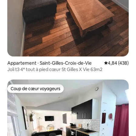
Appartement ⋅ Saint-Gilles-Croix-de-Vie
Évaluation moy
4,84 (438)
Joli t3 4* tout à pied cœur St Gilles X Vie 63m2
Coup de cœur voyageurs
Coup de cœur voyageurs