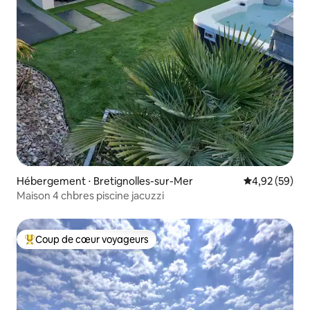
Hébergement ⋅ Bretignolles-sur-Mer
Évaluation mo
4,92 (59)
Maison 4 chbres piscine jacuzzi
Coup de cœur voyageurs
Coups de cœur voyageurs les plus appréciés