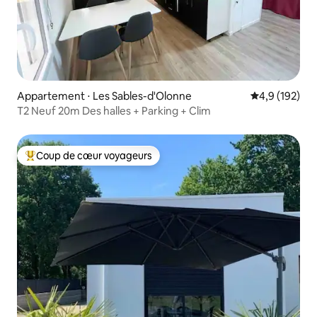
Appartement ⋅ Les Sables-d'Olonne
Évaluation mo
4,9 (192)
T2 Neuf 20m Des halles + Parking + Clim
Coup de cœur voyageurs
Coups de cœur voyageurs les plus appréciés