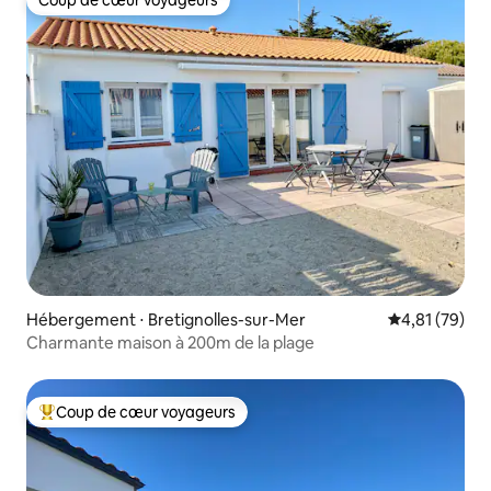
Coup de cœur voyageurs
Coup de cœur voyageurs
Hébergement ⋅ Bretignolles-sur-Mer
Évaluation mo
4,81 (79)
Charmante maison à 200m de la plage
Coup de cœur voyageurs
Coups de cœur voyageurs les plus appréciés