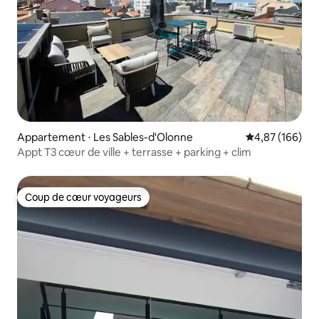
Appartement ⋅ Les Sables-d'Olonne
Évaluation moy
4,87 (166)
Appt T3 cœur de ville + terrasse + parking + clim
Coup de cœur voyageurs
Coup de cœur voyageurs