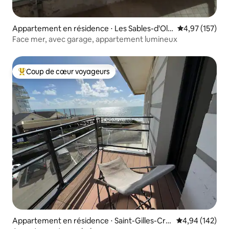
Appartement en résidence ⋅ Les Sables-d'Olo
Évaluation moy
4,97 (157)
nne
Face mer, avec garage, appartement lumineux
Coup de cœur voyageurs
Coups de cœur voyageurs les plus appréciés
Appartement en résidence ⋅ Saint-Gilles-Croi
Évaluation moy
4,94 (142)