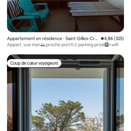
Appartement en résidence ⋅ Saint-Gilles-Croi
Évaluation moy
4,86 (325)
x-de-Vie
Appart. vue mer🌅,proche port⛵️⚓️ parking privé🅿️+wifi
Coup de cœur voyageurs
Coup de cœur voyageurs