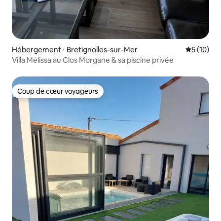
Hébergement ⋅ Bretignolles-sur-Mer
Évaluation
5 (10)
Villa Mélissa au Clos Morgane & sa piscine privée
Coup de cœur voyageurs
Coup de cœur voyageurs