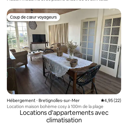
Coup de cœur voyageurs
Coup de cœur voyageurs
Hébergement ⋅ Bretignolles-sur-Mer
Évaluation mo
4,95 (22)
Location maison bohème cosy à 100m de la plage
Locations d'appartements avec
climatisation