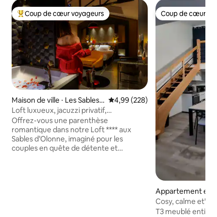
Coup de cœur voyageurs
Coup de cœur vo
Coups de cœur voyageurs les plus appréciés
Coup de cœur vo
Maison de ville ⋅ Les Sables-
Évaluation moyenne sur la base 
4,99 (228)
d'Olonne
Loft luxueux, jacuzzi privatif,
climatisation
Offrez-vous une parenthèse
romantique dans notre Loft **** aux
Sables d’Olonne, imaginé pour les
couples en quête de détente et
d’évasion. Ce nid d’amour entièrement
rénové vous accueille dans une
ambiance cosy digne d’une suite d’hôtel.
Profitez d’une double baignoire balnéo
Appartement en r
jacuzzi privative pour un moment de
⋅ Bretignolles-sur
Cosy, calme et"les
bien-être à deux. Situé dans une rue
Brétignolles
T3 meublé entière
calme, à quelques minutes de la gare et