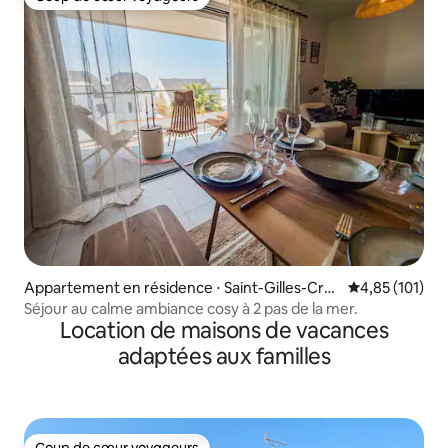
Coup de cœur voyageurs
Appartement en résidence ⋅ Saint-Gilles-Croi
Évaluation moy
4,85 (101)
x-de-Vie
Séjour au calme ambiance cosy à 2 pas de la mer.
Location de maisons de vacances
adaptées aux familles