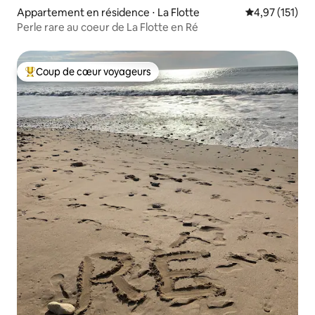
Appartement en résidence ⋅ La Flotte
Évaluation moy
4,97 (151)
Perle rare au coeur de La Flotte en Ré
Coup de cœur voyageurs
Coups de cœur voyageurs les plus appréciés