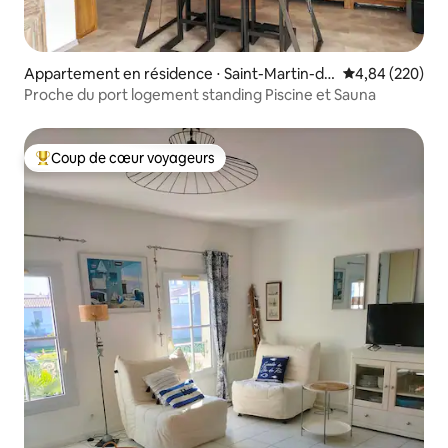
Appartement en résidence ⋅ Saint-Martin-de
Évaluation moy
4,84 (220)
-Ré
Proche du port logement standing Piscine et Sauna
Coup de cœur voyageurs
Coups de cœur voyageurs les plus appréciés