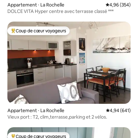
Appartement ⋅ La Rochelle
Évaluation moy
4,96 (354)
DOLCE VITA Hyper centre avec terrasse classé ***
Coup de cœur voyageurs
Coups de cœur voyageurs les plus appréciés
Appartement ⋅ La Rochelle
Évaluation moy
4,94 (641)
Vieux port : T2, clim,terrasse,parking et 2 vélos.
Coup de cœur voyageurs