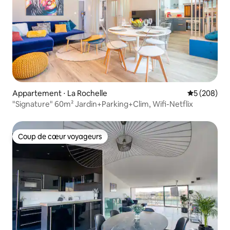
Appartement ⋅ La Rochelle
Évaluation 
5 (208)
"Signature" 60m² Jardin+Parking+Clim, Wifi-Netflix
Coup de cœur voyageurs
Coup de cœur voyageurs