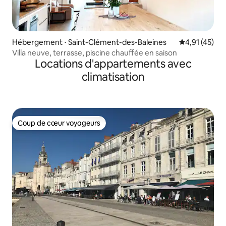
Hébergement ⋅ Saint-Clément-des-Baleines
Évaluation mo
4,91 (45)
Villa neuve, terrasse, piscine chauffée en saison
Locations d'appartements avec
climatisation
Coup de cœur voyageurs
Coup de cœur voyageurs