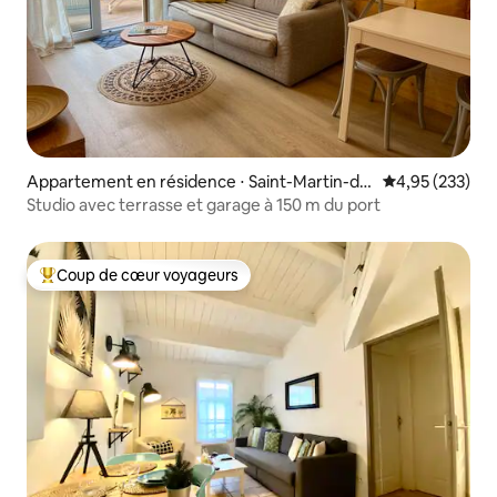
Appartement en résidence ⋅ Saint-Martin-de
Évaluation moy
4,95 (233)
-Ré
Studio avec terrasse et garage à 150 m du port
Coup de cœur voyageurs
Coups de cœur voyageurs les plus appréciés