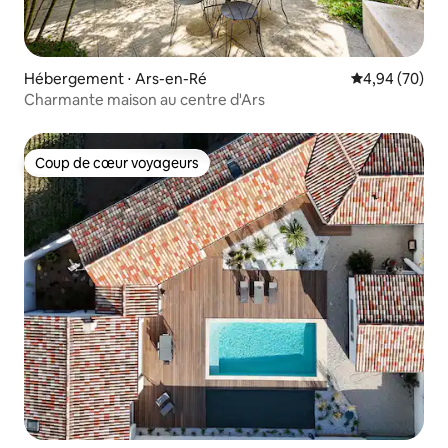
Hébergement ⋅ Ars-en-Ré
Évaluation mo
4,94 (70)
Charmante maison au centre d'Ars
Coup de cœur voyageurs
Coup de cœur voyageurs