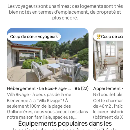
Les voyageurs sont unanimes : ces logements sont très
bien notés en termes d'emplacement, de propreté et
plus encore.
Coup de cœur voyageurs
Coup de cœur 
Coup de cœur voyageurs
Coups de cœur vo
Hébergement ⋅ Le Bois-Plage-e
Évaluation moyenne sur la b
5 (22)
Appartement ⋅ Sai
n-Ré
-de-Ré
Villa Rivage - à deux pas de la mer
Nid douillet plein 
de-Ré
Bienvenue à la "Villa Rivage" ! À
Cette charmante
seulement 100m de la plage des
de 46m2 , fraîchement rénovée est dans
Gollandières, nous vous accueillons dans
le cœur historique
notre maison familiale, spacieuse,
(bâtiment du XVIII
Équipements populaires dans les
lumineuse et chaleureuse, au Bois-
située , à quelque
Plage-en-Ré. Elle accueille jusqu’à 13
marché et des co