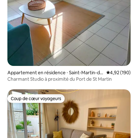
Appartement en résidence ⋅ Saint-Martin-de
Évaluation moy
4,92 (190)
-Ré
Charmant Studio à proximité du Port de St Martin
Coup de cœur voyageurs
Coup de cœur voyageurs