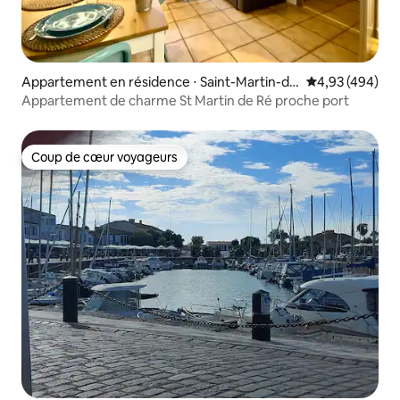
Appartement en résidence ⋅ Saint-Martin-de
Évaluation moy
4,93 (494)
-Ré
Appartement de charme St Martin de Ré proche port
Coup de cœur voyageurs
Coup de cœur voyageurs