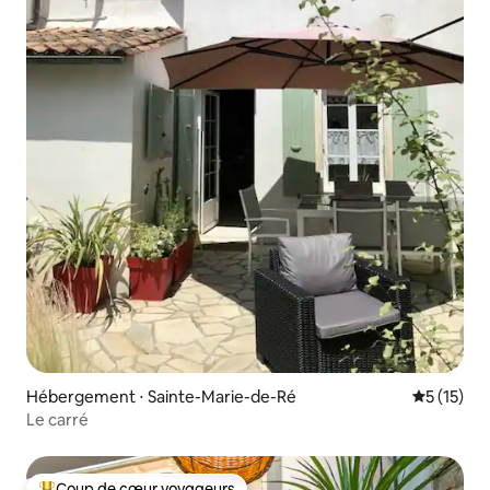
Hébergement ⋅ Sainte-Marie-de-Ré
Évaluation
5 (15)
Le carré
Coup de cœur voyageurs