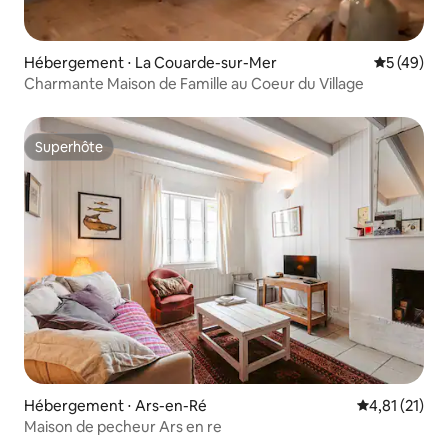
Hébergement ⋅ La Couarde-sur-Mer
Évaluation
5 (49)
Charmante Maison de Famille au Coeur du Village
Superhôte
Superhôte
Hébergement ⋅ Ars-en-Ré
Évaluation mo
4,81 (21)
Maison de pecheur Ars en re