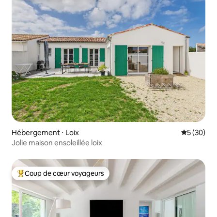
Hébergement ⋅ Loix
Évaluation
5 (30)
Jolie maison ensoleillée loix
Coup de cœur voyageurs
Coups de cœur voyageurs les plus appréciés