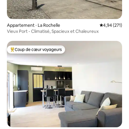
Appartement ⋅ La Rochelle
Évaluation moy
4,94 (271)
Vieux Port - Climatisé, Spacieux et Chaleureux
Coup de cœur voyageurs
Coups de cœur voyageurs les plus appréciés