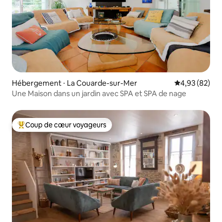
Hébergement ⋅ La Couarde-sur-Mer
Évaluation mo
4,93 (82)
Une Maison dans un jardin avec SPA et SPA de nage
Coup de cœur voyageurs
Coups de cœur voyageurs les plus appréciés