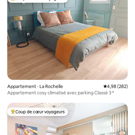
Coups de cœur voyageurs les plus appréciés
Appartement ⋅ La Rochelle
Évaluation moy
4,98 (282)
Appartement cosy climatisé avec parking Classé 3 *
Coup de cœur voyageurs
Coups de cœur voyageurs les plus appréciés