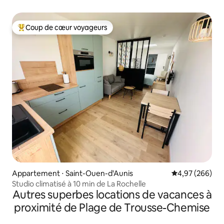
Coup de cœur voyageurs
Coups de cœur voyageurs les plus appréciés
Appartement ⋅ Saint-Ouen-d'Aunis
Évaluation moy
4,97 (266)
Studio climatisé à 10 min de La Rochelle
Autres superbes locations de vacances à
proximité de Plage de Trousse-Chemise