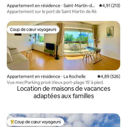
Appartement en résidence ⋅ Saint-Martin-de-
Évaluation moy
4,91 (213)
Ré
Appartement sur le port de Saint Martin de Ré
Coup de cœur voyageurs
Coup de cœur voyageurs
Appartement en résidence ⋅ La Rochelle
Évaluation moy
4,89 (526)
Vue mer/Parking privé.Vieux port-plage 15’ à pied.
Location de maisons de vacances
adaptées aux familles
Coup de cœur voyageurs
Coups de cœur voyageurs les plus appréciés