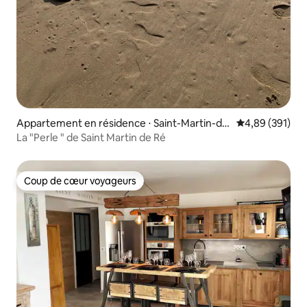
Appartement en résidence ⋅ Saint-Martin-de
Évaluation moy
4,89 (391)
-Ré
La "Perle " de Saint Martin de Ré
Coup de cœur voyageurs
Coup de cœur voyageurs