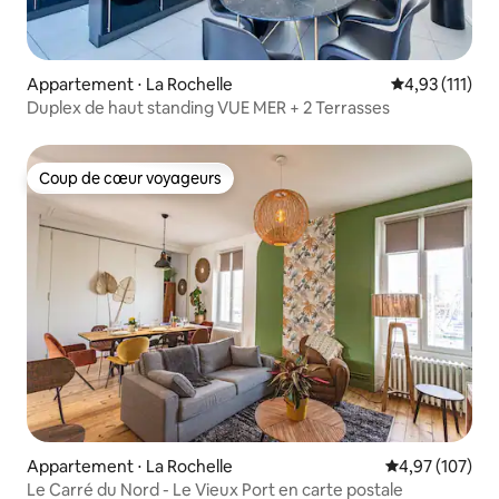
Appartement ⋅ La Rochelle
Évaluation mo
4,93 (111)
Duplex de haut standing VUE MER + 2 Terrasses
Coup de cœur voyageurs
Coup de cœur voyageurs
Appartement ⋅ La Rochelle
Évaluation moy
4,97 (107)
Le Carré du Nord - Le Vieux Port en carte postale