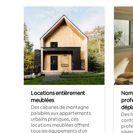
Locations entièrement
Noma
meublées
prof
dépl
Des cabanes de montagne
paisibles aux appartements
Des 
urbains pratiques, ces
confo
locations meublées offrent
profe
tous les équipements d'un
télét