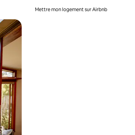
Mettre mon logement sur Airbnb
sant glisser.