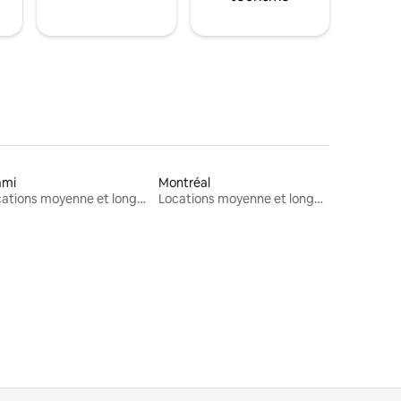
ami
Montréal
Locations moyenne et longue durée
Locations moyenne et longue durée