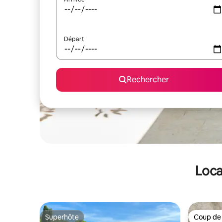
Départ
Rechercher
Loca
Superhôte
Coup de
Superhôte
Coup de