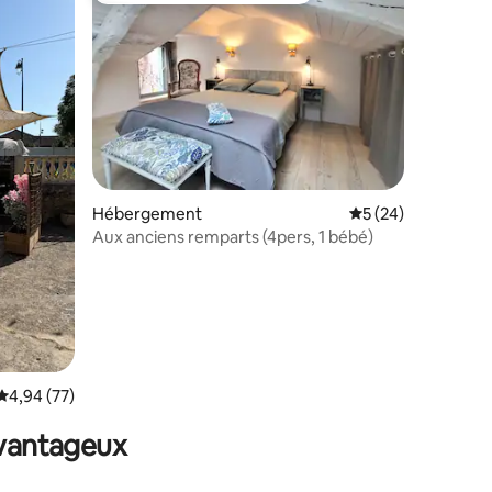
taires : 4,89 sur 5
Hébergement
Évaluation moyenne
5 (24)
Aux anciens remparts (4pers, 1 bébé)
Évaluation moyenne sur la base de 77 commentaires : 4,94 sur 5
4,94 (77)
avantageux