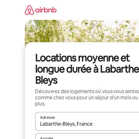
Aller
directement
au
contenu
Locations moyenne et
longue durée à Labarthe
Bleys
Découvrez des logements où vous vous sente
comme chez vous pour un séjour d'un mois ou
plus.
Adresse
Lorsque les résultats s'affichent, utilisez les flèc
Arrivée