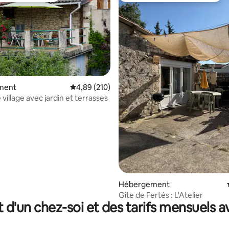
ment
Évaluation moyenne sur la base de 210 commen
4,89 (210)
village avec jardin et terrasses
e sur la base de 8 commentaires : 5 sur 5
Hébergement
Gîte de Fertés : L'Atelier
t d'un chez-soi et des tarifs mensuels 