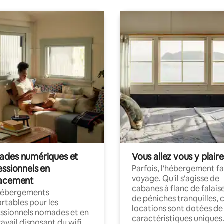
des numériques et
Vous allez vous y plaire
essionnels en
Parfois, l'hébergement fai
voyage. Qu'il s'agisse de
acement
cabanes à flanc de falais
hébergements
de péniches tranquilles, 
rtables pour les
locations sont dotées de
ssionnels nomades et en
caractéristiques uniques
ravail disposant du wifi