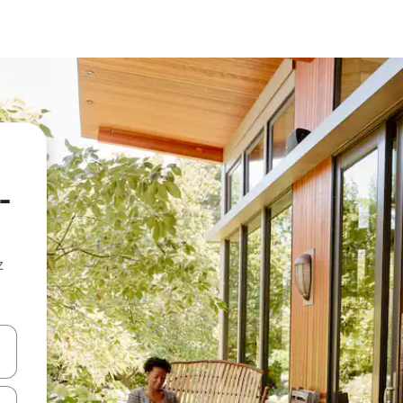
-
z
hes vers le haut et vers le bas pour les parcourir ou en appuyant et en fai