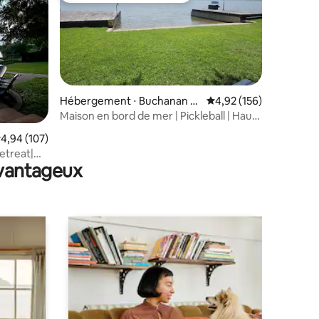
Hébergement ⋅ Buchanan D
Évaluation moyenne sur
4,92 (156)
am
Maison en bord de mer | Pickleball | Haut
ntaires : 4,83 sur 5
niveau de lac
valuation moyenne sur la base de 107 commentaires : 4,94 sur 5
4,94 (107)
etreat|
avantageux