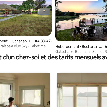
 la base de 191 commentaires : 4,81 sur 5
ent ⋅ Buchanan Da
Évaluation moyenne sur la base de 42 comme
4,83 (42)
Palapa à Blue Sky - Laketime !
Hébergement ⋅ Buchanan D
É
am
Gated Lake Buchanan Sunset R
t d'un chez-soi et des tarifs mensuels 
Hot Tub |Dogs