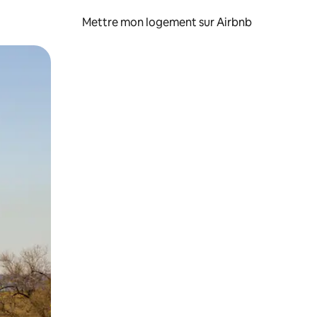
Mettre mon logement sur Airbnb
sant glisser.