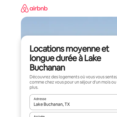
Aller
directement
au
contenu
Locations moyenne et
longue durée à Lake
Buchanan
Découvrez des logements où vous vous sente
comme chez vous pour un séjour d'un mois ou
plus.
Adresse
Lorsque les résultats s'affichent, utilisez les flèc
Arrivée