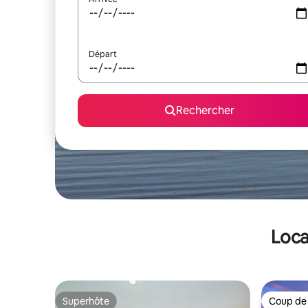
Départ
Rechercher
Loca
Superhôte
Coup de
Superhôte
Coup de