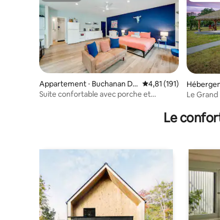
Appartement ⋅ Buchanan Da
Évaluation moyenne sur
4,81 (191)
Hébergem
m
m
Suite confortable avec porche et
Le Grand 
kitchenette
Le confor