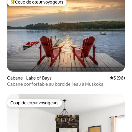
Coup de cœur voyageurs
Coups de cœur voyageurs les plus appréciés
Cabane ⋅ Lake of Bays
Évaluation
5 (96)
Cabane confortable au bord de l'eau à Muskoka
Coup de cœur voyageurs
Coup de cœur voyageurs