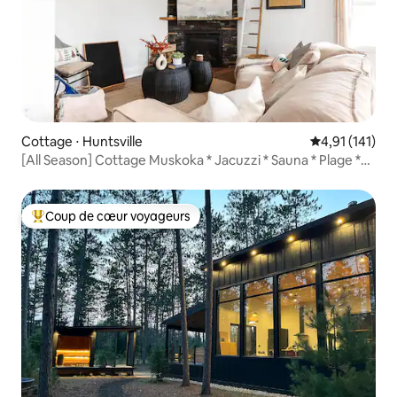
Cottage ⋅ Huntsville
Évaluation moy
4,91 (141)
[All Season] Cottage Muskoka * Jacuzzi * Sauna * Plage *
BBQ
Coup de cœur voyageurs
Coups de cœur voyageurs les plus appréciés