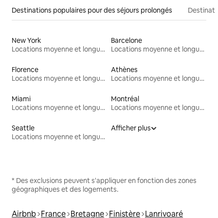
Destinations populaires pour des séjours prolongés
Destinati
New York
Barcelone
Locations moyenne et longue durée
Locations moyenne et longue durée
Florence
Athènes
Locations moyenne et longue durée
Locations moyenne et longue durée
Miami
Montréal
Locations moyenne et longue durée
Locations moyenne et longue durée
Seattle
Afficher plus
Locations moyenne et longue durée
* Des exclusions peuvent s'appliquer en fonction des zones
géographiques et des logements.
Airbnb
France
Bretagne
Finistère
Lanrivoaré