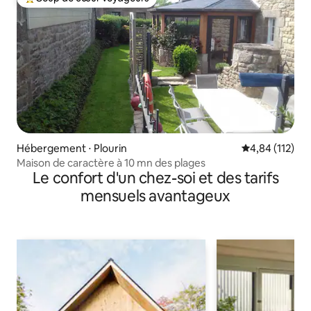
Coups de cœur voyageurs les plus appréciés
Hébergement ⋅ Plourin
Évaluation moy
4,84 (112)
Maison de caractère à 10 mn des plages
Le confort d'un chez-soi et des tarifs
mensuels avantageux