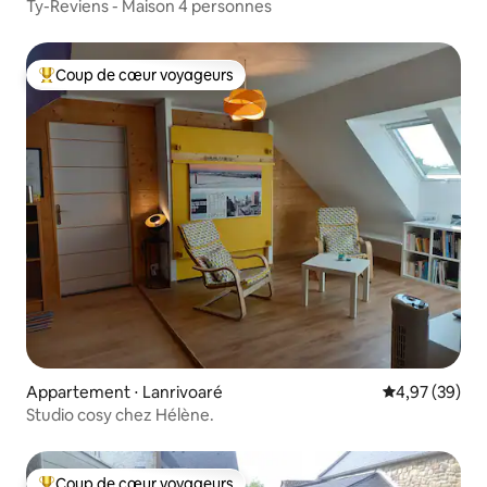
Ty-Reviens - Maison 4 personnes
Coup de cœur voyageurs
Coups de cœur voyageurs les plus appréciés
Appartement ⋅ Lanrivoaré
Évaluation mo
4,97 (39)
Studio cosy chez Hélène.
Coup de cœur voyageurs