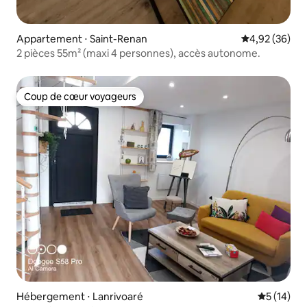
Appartement ⋅ Saint-Renan
Évaluation mo
4,92 (36)
2 pièces 55m² (maxi 4 personnes), accès autonome.
Coup de cœur voyageurs
Coup de cœur voyageurs
Hébergement ⋅ Lanrivoaré
Évaluation
5 (14)