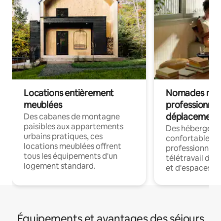
Locations entièrement
Nomades num
meublées
professionnel
déplacement
Des cabanes de montagne
paisibles aux appartements
Des hébergem
urbains pratiques, ces
confortables p
locations meublées offrent
professionnels
tous les équipements d'un
télétravail dis
logement standard.
et d'espaces de
Équipements et avantages des séjours