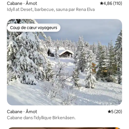
Cabane ⋅ Åmot
Évaluation moy
4,86 (110)
Idyll at Deset, barbecue, sauna par Rena Elva
Coup de cœur voyageurs
Coup de cœur voyageurs
Cabane ⋅ Åmot
Évaluation
5 (20)
Cabane dans l'idyllique Birkenåsen.