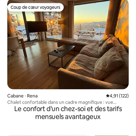
Coup de cœur voyageurs
Coup de cœur voyageurs
Cabane ⋅ Rena
Évaluation moy
4,91 (122)
Chalet confortable dans un cadre magnifique : vue
Le confort d'un chez-soi et des tarifs
imprenable
mensuels avantageux