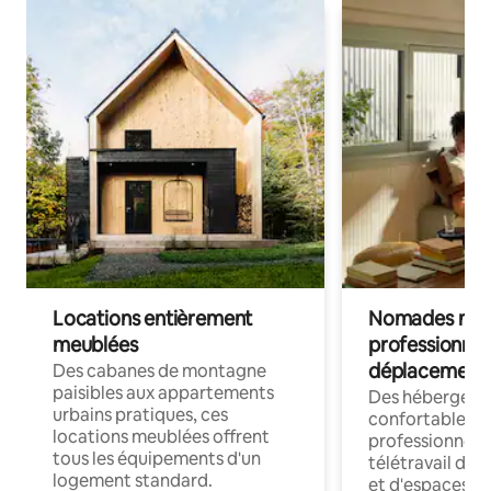
Locations entièrement
Nomades num
meublées
professionnel
déplacement
Des cabanes de montagne
paisibles aux appartements
Des hébergem
urbains pratiques, ces
confortables p
locations meublées offrent
professionnels
tous les équipements d'un
télétravail dis
logement standard.
et d'espaces de