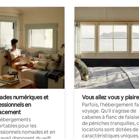
des numériques et
Vous allez vous y plaire
essionnels en
Parfois, l'hébergement fai
voyage. Qu'il s'agisse de
acement
cabanes à flanc de falais
hébergements
de péniches tranquilles, 
rtables pour les
locations sont dotées de
ssionnels nomades et en
caractéristiques uniques
ravail disposant du wifi