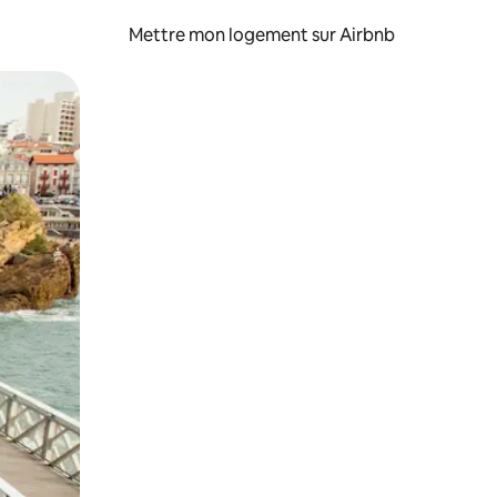
Mettre mon logement sur Airbnb
sant glisser.