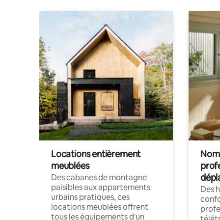
Locations entièrement
Noma
meublées
prof
dépl
Des cabanes de montagne
paisibles aux appartements
Des 
urbains pratiques, ces
confo
locations meublées offrent
profe
tous les équipements d'un
télét