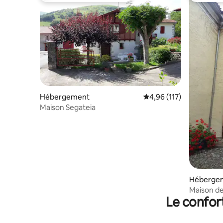
Hébergement
Évaluation moyenne sur
4,96 (117)
Maison Segateia
Héberge
Maison d
Le confor
rénovée 