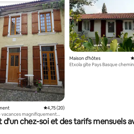
 la base de 117 commentaires : 4,96 sur 5
Maison d'hôtes
É
Etxola gîte Pays Basque chemin
Jacques
ment
Évaluation moyenne sur la base de 20 comme
4,75 (20)
e vacances magnifiquement
t d'un chez-soi et des tarifs mensuels 
et meublée