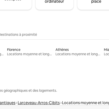
ordinateur
place
Destinations à proximité
Florence
Athènes
Mi
Locations moyenne et longue durée
Locations moyenne et longue durée
Locations moyenne et longue durée
nes géographiques et des logements.
antiques
Larceveau-Arros-Cibits
Locations moyenne et lon