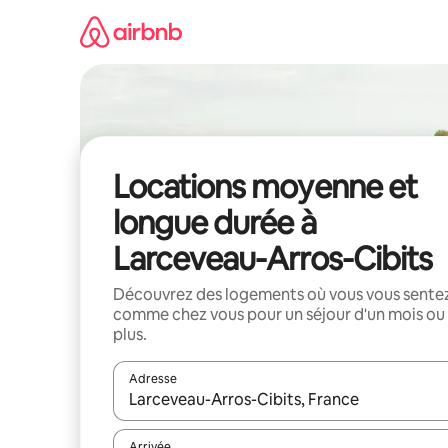
Aller
directement
au
contenu
Locations moyenne et
longue durée à
Larceveau-Arros-Cibits
Découvrez des logements où vous vous sente
comme chez vous pour un séjour d'un mois ou
plus.
Adresse
Lorsque les résultats s'affichent, utilisez les flèc
Arrivée