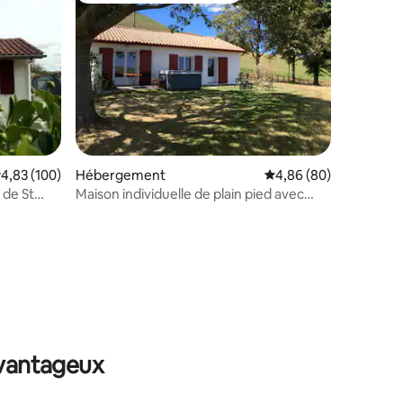
valuation moyenne sur la base de 100 commentaires : 4,83 sur 5
4,83 (100)
Hébergement
Évaluation moyenne su
4,86 (80)
 de St
Maison individuelle de plain pied avec
SPA.
ntaires : 4,75 sur 5
avantageux