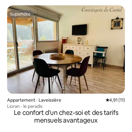
Superhôte
Superhôte
Appartement ⋅ Laveissière
Évaluation m
4,91 (11)
Lioran - le paradis
Le confort d'un chez-soi et des tarifs
mensuels avantageux