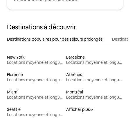
Destinations à découvrir
Destinations populaires pour des séjours prolongés
Destinati
New York
Barcelone
Locations moyenne et longue durée
Locations moyenne et longue durée
Florence
Athènes
Locations moyenne et longue durée
Locations moyenne et longue durée
Miami
Montréal
Locations moyenne et longue durée
Locations moyenne et longue durée
Seattle
Afficher plus
Locations moyenne et longue durée