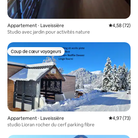
Appartement ⋅ Laveissière
Évaluation mo
4,58 (72)
Studio avec jardin pour activités nature
Coup de cœur voyageurs
Coup de cœur voyageurs
Appartement ⋅ Laveissière
Évaluation mo
4,97 (73)
studio Lioran rocher du cerf parking fibre