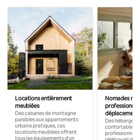
Locations entièrement
Nomades num
meublées
professionnel
déplacement
Des cabanes de montagne
paisibles aux appartements
Des hébergem
urbains pratiques, ces
confortables p
locations meublées offrent
professionnels
tous les équipements d'un
télétravail dis