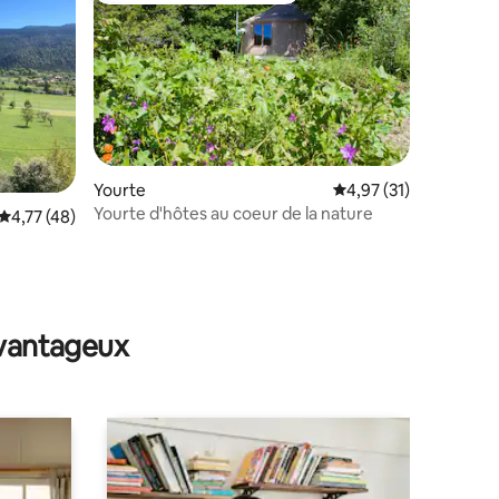
Yourte
Évaluation moyenne su
4,97 (31)
Yourte d'hôtes au coeur de la nature
taires : 4,89 sur 5
Évaluation moyenne sur la base de 48 commentaires : 4,77 sur 5
4,77 (48)
avantageux