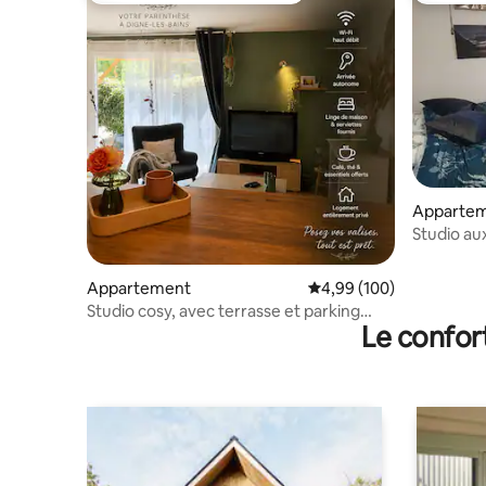
Apparte
Studio au
Appartement
Évaluation moyenne sur 
4,99 (100)
Studio cosy, avec terrasse et parking
Le confor
auto moto