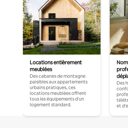
Locations entièrement
Noma
meublées
prof
dépl
Des cabanes de montagne
paisibles aux appartements
Des 
urbains pratiques, ces
confo
locations meublées offrent
profe
tous les équipements d'un
télét
logement standard.
et d'