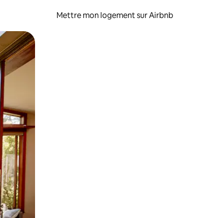
Mettre mon logement sur Airbnb
sant glisser.