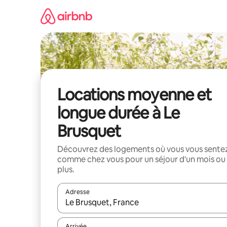
Aller
directement
au
contenu
Locations moyenne et
longue durée à Le
Brusquet
Découvrez des logements où vous vous sente
comme chez vous pour un séjour d'un mois ou
plus.
Adresse
Lorsque les résultats s'affichent, utilisez les flèc
Arrivée