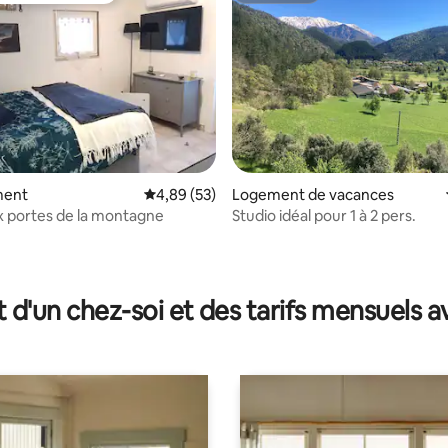
ment
Évaluation moyenne sur la base de 53 commen
4,89 (53)
Logement de vacances
x portes de la montagne
Studio idéal pour 1 à 2 pers.
la base de 100 commentaires : 4,99 sur 5
t d'un chez-soi et des tarifs mensuels 