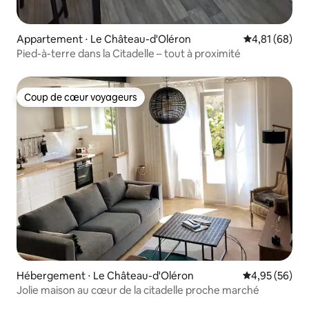
Appartement ⋅ Le Château-d'Oléron
Évaluation mo
4,81 (68)
Pied-à-terre dans la Citadelle – tout à proximité
Coup de cœur voyageurs
Coup de cœur voyageurs
Hébergement ⋅ Le Château-d'Oléron
Évaluation mo
4,95 (56)
Jolie maison au cœur de la citadelle proche marché