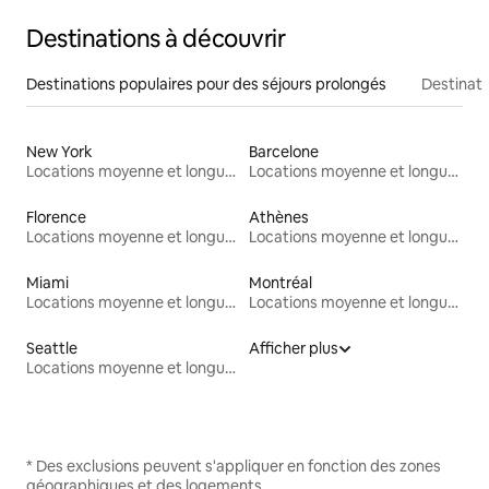
Destinations à découvrir
Destinations populaires pour des séjours prolongés
Destinati
New York
Barcelone
Locations moyenne et longue durée
Locations moyenne et longue durée
Florence
Athènes
Locations moyenne et longue durée
Locations moyenne et longue durée
Miami
Montréal
Locations moyenne et longue durée
Locations moyenne et longue durée
Seattle
Afficher plus
Locations moyenne et longue durée
* Des exclusions peuvent s'appliquer en fonction des zones
géographiques et des logements.