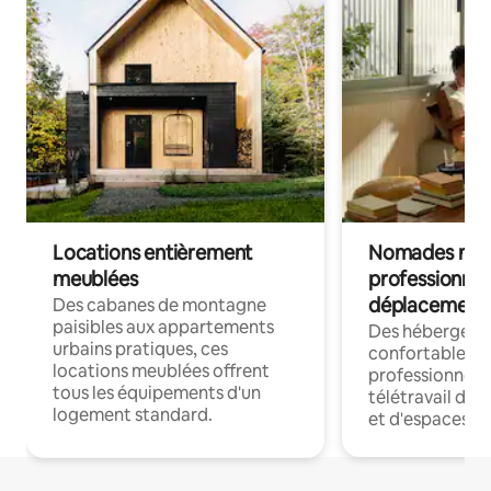
Locations entièrement
Nomades num
meublées
professionnel
déplacement
Des cabanes de montagne
paisibles aux appartements
Des hébergem
urbains pratiques, ces
confortables p
locations meublées offrent
professionnels
tous les équipements d'un
télétravail dis
logement standard.
et d'espaces de