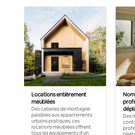
Locations entièrement
Noma
meublées
prof
dépl
Des cabanes de montagne
paisibles aux appartements
Des 
urbains pratiques, ces
confo
locations meublées offrent
profe
tous les équipements d'un
télét