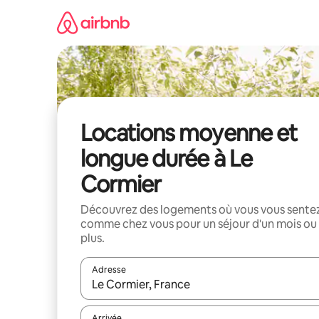
Aller
directement
au
contenu
Locations moyenne et
longue durée à Le
Cormier
Découvrez des logements où vous vous sente
comme chez vous pour un séjour d'un mois ou
plus.
Adresse
Lorsque les résultats s'affichent, utilisez les flèc
Arrivée