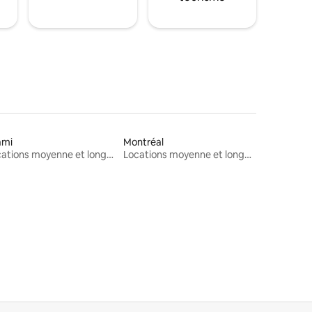
ami
Montréal
Locations moyenne et longue durée
Locations moyenne et longue durée