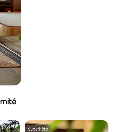
imité
Superhôte
Superhôte