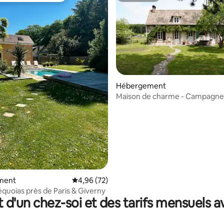
Hébergement
Maison de charme - Campagne
Normande à 1h de Paris
e sur la base de 9 commentaires : 5 sur 5
ment
Évaluation moyenne sur la base de 72 commen
4,96 (72)
Séquoias près de Paris & Giverny
t d'un chez-soi et des tarifs mensuels 