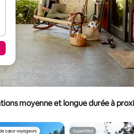
tions moyenne et longue durée à prox
de cœur voyageurs
Superhôte
 cœur voyageurs les plus appréciés
Superhôte