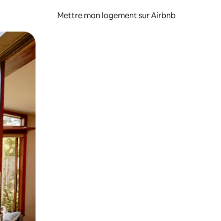
Mettre mon logement sur Airbnb
sant glisser.