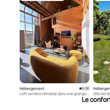
Hébergement
Évaluation moyenn
5 (9)
Héberge
Loft verrière climatisé dans une grange
Gîte les 
Le confor
normande