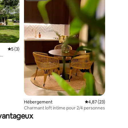
Évaluation moyenne sur la base de 3 commentaires : 5 sur 5
5 (3)
Hébergement
Évaluation moyenne su
4,87 (23)
taires : 4,96 sur 5
Charmant loft intime pour 2/4 personnes
avantageux