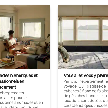
des numériques et
Vous allez vous y plaire
essionnels en
Parfois, l'hébergement fai
voyage. Qu'il s'agisse de
acement
cabanes à flanc de falais
hébergements
de péniches tranquilles, 
rtables pour les
locations sont dotées de
ssionnels nomades et en
caractéristiques uniques
ravail disposant du wifi