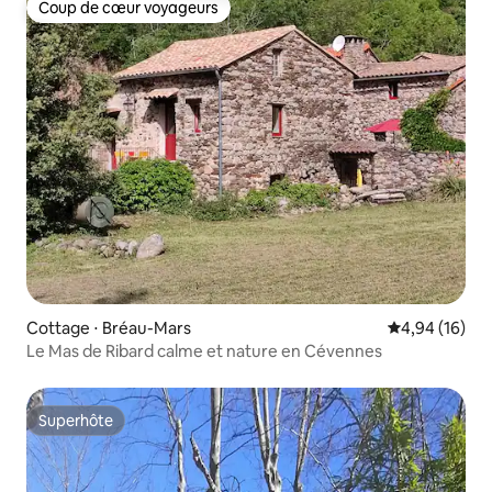
Coup de cœur voyageurs
Coup de cœur voyageurs
Cottage ⋅ Bréau-Mars
Évaluation mo
4,94 (16)
Le Mas de Ribard calme et nature en Cévennes
Superhôte
Superhôte