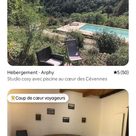
Hébergement ⋅ Arphy
Évaluation
5 (50)
Studio cosy avec piscine au cœur des Cévennes
Coup de cœur voyageurs
Coups de cœur voyageurs les plus appréciés