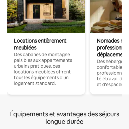
Locations entièrement
Nomades num
meublées
professionnel
déplacement
Des cabanes de montagne
paisibles aux appartements
Des hébergem
urbains pratiques, ces
confortables p
locations meublées offrent
professionnels
tous les équipements d'un
télétravail dis
logement standard.
et d'espaces de
Équipements et avantages des séjours
longue durée