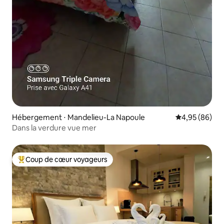
Hébergement ⋅ Mandelieu-La Napoule
Évaluation mo
4,95 (86)
Dans la verdure vue mer
Coup de cœur voyageurs
Coups de cœur voyageurs les plus appréciés