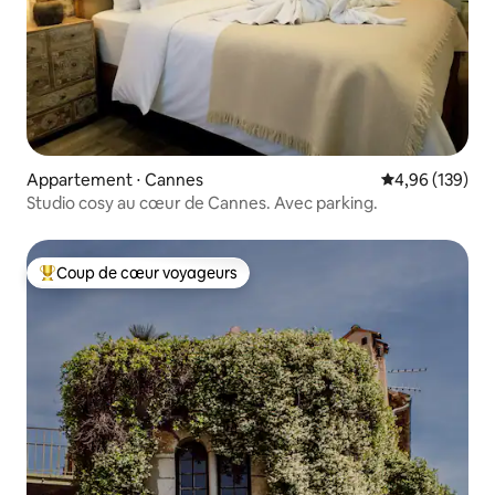
Appartement ⋅ Cannes
Évaluation moy
4,96 (139)
Studio cosy au cœur de Cannes. Avec parking.
Coup de cœur voyageurs
Coups de cœur voyageurs les plus appréciés