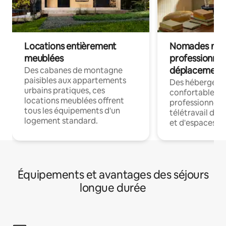
Locations entièrement
Nomades num
meublées
professionnel
déplacement
Des cabanes de montagne
paisibles aux appartements
Des hébergem
urbains pratiques, ces
confortables p
locations meublées offrent
professionnels
tous les équipements d'un
télétravail dis
logement standard.
et d'espaces de
Équipements et avantages des séjours
longue durée