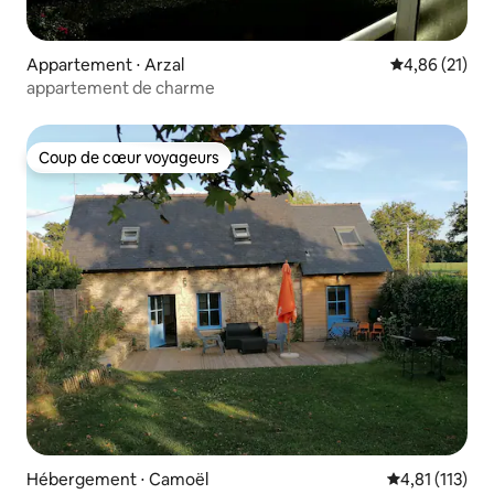
Appartement ⋅ Arzal
Évaluation mo
4,86 (21)
appartement de charme
Coup de cœur voyageurs
Coup de cœur voyageurs
Hébergement ⋅ Camoël
Évaluation mo
4,81 (113)