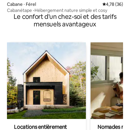
Cabane ⋅ Férel
Évaluation mo
4,78 (36)
Cabanétape -Hébergement nature simple et cosy
Le confort d'un chez-soi et des tarifs
mensuels avantageux
Locations entièrement
Nomades num