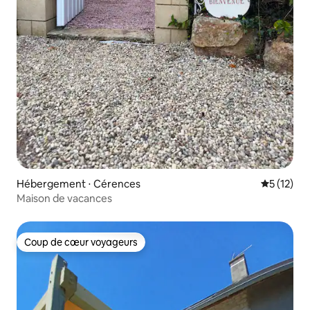
Hébergement ⋅ Cérences
Évaluation
5 (12)
Maison de vacances
Coup de cœur voyageurs
Coup de cœur voyageurs