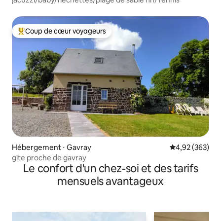
Coup de cœur voyageurs
Coups de cœur voyageurs les plus appréciés
Hébergement ⋅ Gavray
Évaluation moy
4,92 (363)
gite proche de gavray
Le confort d'un chez-soi et des tarifs
mensuels avantageux