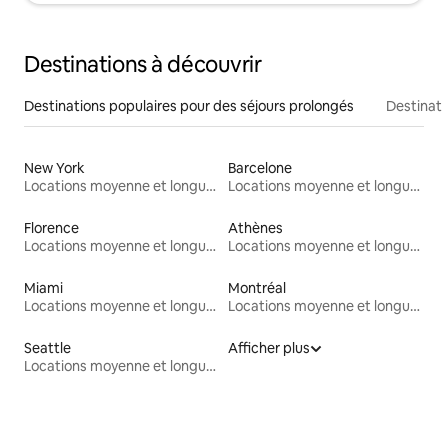
Destinations à découvrir
Destinations populaires pour des séjours prolongés
Destinati
New York
Barcelone
Locations moyenne et longue durée
Locations moyenne et longue durée
Florence
Athènes
Locations moyenne et longue durée
Locations moyenne et longue durée
Miami
Montréal
Locations moyenne et longue durée
Locations moyenne et longue durée
Seattle
Afficher plus
Locations moyenne et longue durée