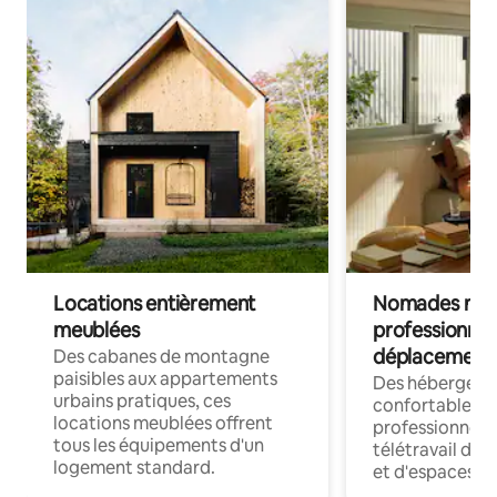
Locations entièrement
Nomades num
meublées
professionnel
déplacement
Des cabanes de montagne
paisibles aux appartements
Des hébergem
urbains pratiques, ces
confortables p
locations meublées offrent
professionnels
tous les équipements d'un
télétravail dis
logement standard.
et d'espaces de