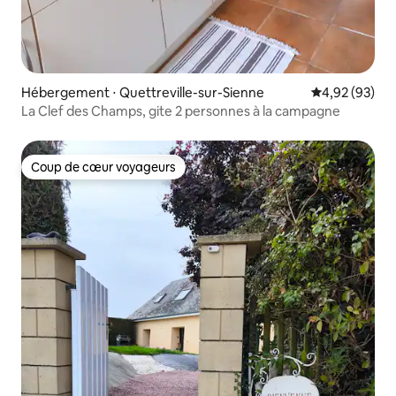
Hébergement ⋅ Quettreville-sur-Sienne
Évaluation mo
4,92 (93)
La Clef des Champs, gite 2 personnes à la campagne
Coup de cœur voyageurs
Coup de cœur voyageurs