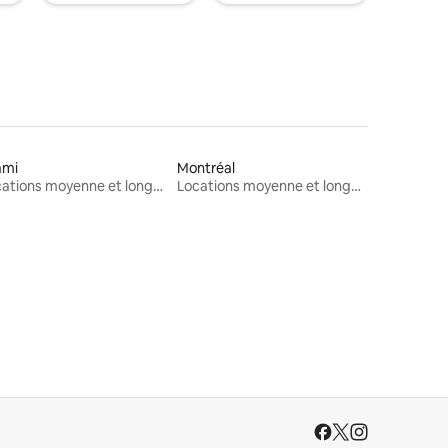
ami
Montréal
Locations moyenne et longue durée
Locations moyenne et longue durée