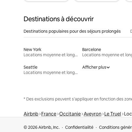
Destinations à découvrir
Destinations populaires pour des séjours prolongés
New York
Barcelone
Locations moyenne et longue durée
Seattle
Afficher plus
Locations moyenne et longue durée
* Des exclusions peuvent s'appliquer en fonction des zo
Airbnb
France
Occitanie
Aveyron
Le Truel
Loc
© 2026 Airbnb, Inc.
Confidentialité
Conditions génér