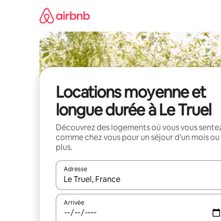
Aller
directement
au
contenu
Locations moyenne et
longue durée à Le Truel
Découvrez des logements où vous vous sente
comme chez vous pour un séjour d'un mois ou
plus.
Adresse
Lorsque les résultats s'affichent, utilisez les flèc
Arrivée