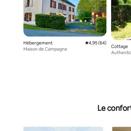
Hébergement
Évaluation moyenne sur
4,95 (64)
Cottage
Maison de Campagne
Authentiq
Pleine Na
Le confor