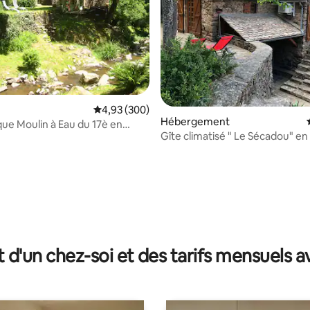
 la base de 64 commentaires : 4,95 sur 5
Évaluation moyenne sur la base de 300 commen
4,93 (300)
Hébergement
ue Moulin à Eau du 17è en
Gîte climatisé " Le Sécadou" en
ture
nature
t d'un chez-soi et des tarifs mensuels 