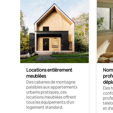
Locations entièrement
Noma
meublées
prof
dépl
Des cabanes de montagne
paisibles aux appartements
Des 
urbains pratiques, ces
confo
locations meublées offrent
profe
tous les équipements d'un
télét
logement standard.
et d'