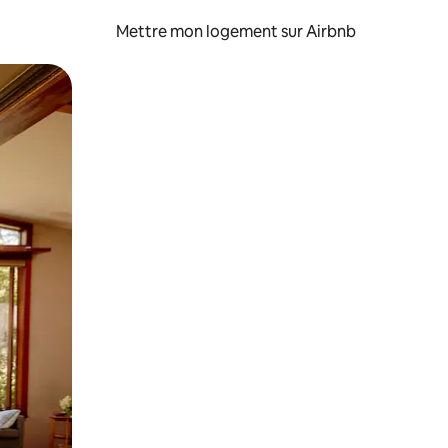
Mettre mon logement sur Airbnb
sant glisser.