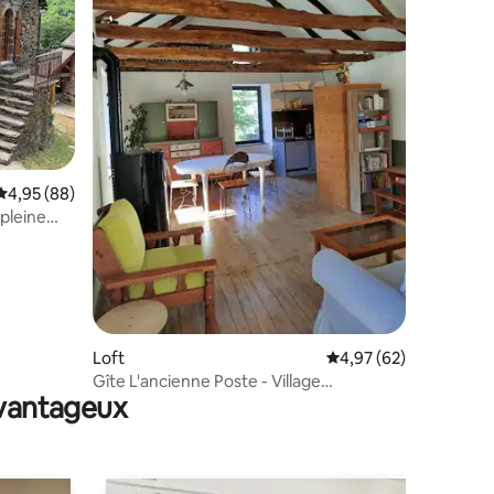
taires : 4,93 sur 5
Évaluation moyenne sur la base de 88 commentaires : 4,95 sur 5
4,95 (88)
 pleine
Loft
Évaluation moyenne su
4,97 (62)
Gîte L'ancienne Poste - Village
avantageux
remarquable(GR736)