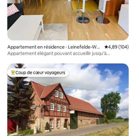
Appartement en résidence ⋅ Leinefelde-Wor
Évaluation moy
4,89 (104)
bis
Appartement élégant pouvant accueillir jusqu’à
4 personnes
Coup de cœur voyageurs
Coups de cœur voyageurs les plus appréciés