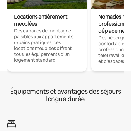
Locations entièrement
Nomades num
meublées
professionnel
déplacement
Des cabanes de montagne
paisibles aux appartements
Des hébergem
urbains pratiques, ces
confortables p
locations meublées offrent
professionnels
tous les équipements d'un
télétravail dis
logement standard.
et d'espaces de
Équipements et avantages des séjours
longue durée