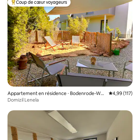
Coup de cœur voyageurs
Coups de cœur voyageurs les plus appréciés
Appartement en résidence ⋅ Bodenrode-Wes
Évaluation moy
4,99 (117)
thausen
Domizil Lenela