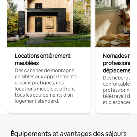
Locations entièrement
Nomades num
meublées
professionnel
déplacement
Des cabanes de montagne
paisibles aux appartements
Des hébergem
urbains pratiques, ces
confortables p
locations meublées offrent
professionnels
tous les équipements d'un
télétravail dis
logement standard.
et d'espaces de
Équipements et avantages des séjours