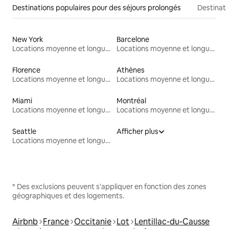
Destinations populaires pour des séjours prolongés
Destinati
New York
Barcelone
Locations moyenne et longue durée
Locations moyenne et longue durée
Florence
Athènes
Locations moyenne et longue durée
Locations moyenne et longue durée
Miami
Montréal
Locations moyenne et longue durée
Locations moyenne et longue durée
Seattle
Afficher plus
Locations moyenne et longue durée
* Des exclusions peuvent s'appliquer en fonction des zones
géographiques et des logements.
Airbnb
France
Occitanie
Lot
Lentillac-du-Causse