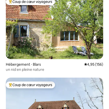
Coup de cœur voyageurs
Coups de cœur voyageurs les plus appréciés
Hébergement ⋅ Blars
Évaluation moy
4,95 (156)
un nid en pleine nature
Coup de cœur voyageurs
Coups de cœur voyageurs les plus appréciés