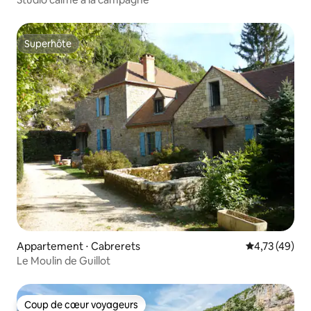
Superhôte
Superhôte
Appartement ⋅ Cabrerets
Évaluation mo
4,73 (49)
Le Moulin de Guillot
Coup de cœur voyageurs
Coup de cœur voyageurs