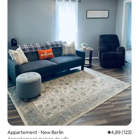
Appartement ⋅ New Berlin
Évaluation moy
4,89 (123)
Appartement maison de ville