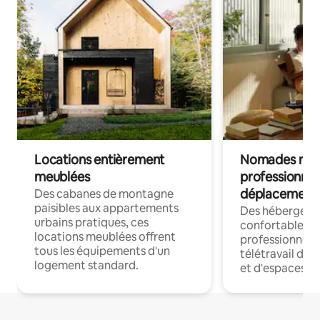
Locations entièrement
Nomades num
meublées
professionnel
déplacement
Des cabanes de montagne
paisibles aux appartements
Des hébergem
urbains pratiques, ces
confortables p
locations meublées offrent
professionnels
tous les équipements d'un
télétravail dis
logement standard.
et d'espaces de