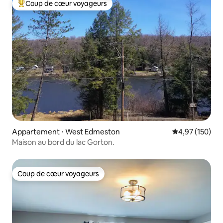
Coup de cœur voyageurs
Coups de cœur voyageurs les plus appréciés
Appartement ⋅ West Edmeston
Évaluation moy
4,97 (150)
Maison au bord du lac Gorton.
Coup de cœur voyageurs
Coup de cœur voyageurs