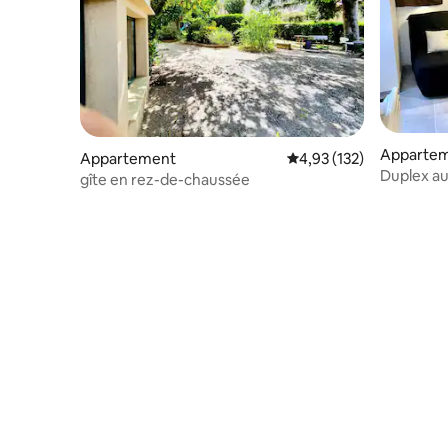
Apparte
Appartement
Évaluation moyenne sur
4,93 (132)
Duplex au
gîte en rez-de-chaussée