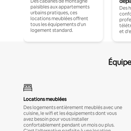
dépl
Des cabanes de montagne
paisibles aux appartements
Des 
urbains pratiques, ces
confo
locations meublées offrent
profe
tous les équipements d'un
télét
logement standard.
et d'
Équipe
Locations meublées
Des logements entièrement meublés avec une
cuisine, le wifi et les équipements dont vous
avez besoin pour vous installer
confortablement pendant un mois ou plus.
C'est l'alternative parfaite à une location