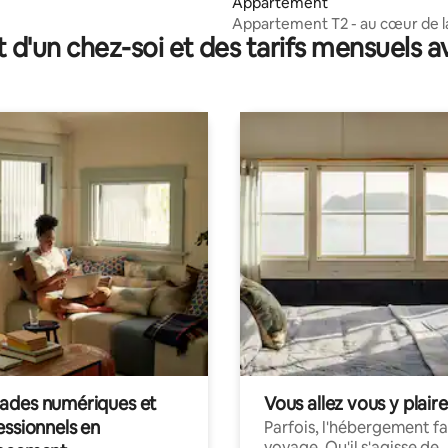
Appartement
Appartement T2 - au cœur de l
t d'un chez-soi et des tarifs mensuels 
Provence
des numériques et
Vous allez vous y plaire
essionnels en
Parfois, l'hébergement fai
voyage. Qu'il s'agisse de