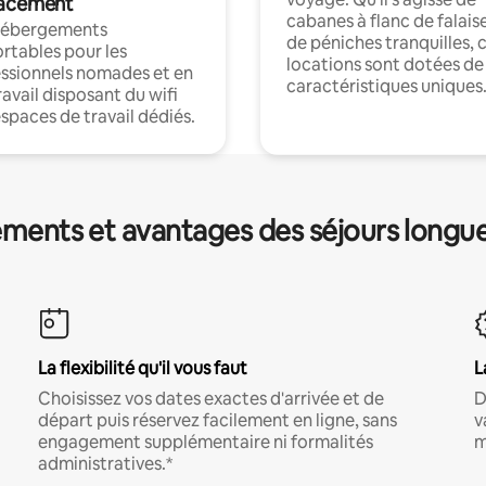
acement
cabanes à flanc de falais
hébergements
de péniches tranquilles, 
rtables pour les
locations sont dotées de
ssionnels nomades et en
caractéristiques uniques
ravail disposant du wifi
espaces de travail dédiés.
ments et avantages des séjours longu
La flexibilité qu'il vous faut
L
Choisissez vos dates exactes d'arrivée et de
D
départ puis réservez facilement en ligne, sans
v
engagement supplémentaire ni formalités
m
administratives.*