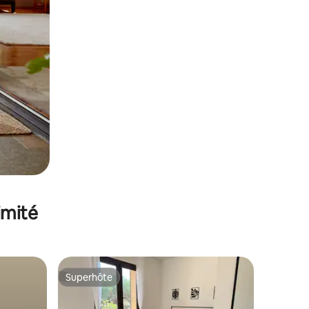
imité
Superhôte
Superhôte