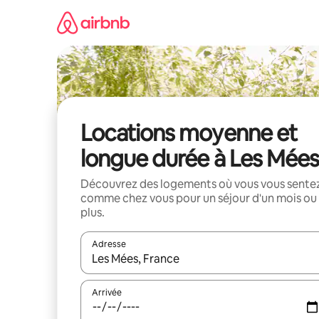
Aller
directement
au
contenu
Locations moyenne et
longue durée à Les Mées
Découvrez des logements où vous vous sente
comme chez vous pour un séjour d'un mois ou
plus.
Adresse
Lorsque les résultats s'affichent, utilisez les flèc
Arrivée