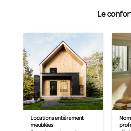
Le confor
Locations entièrement
Noma
meublées
prof