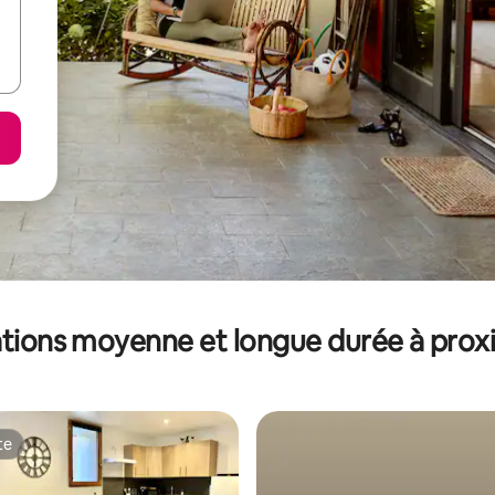
tions moyenne et longue durée à prox
te
te