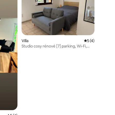
taires : 4,83 sur 5
Villa
Évaluation moyenn
5 (4)
Studio cosy rénové [7] parking, Wi-Fi,
pétanque