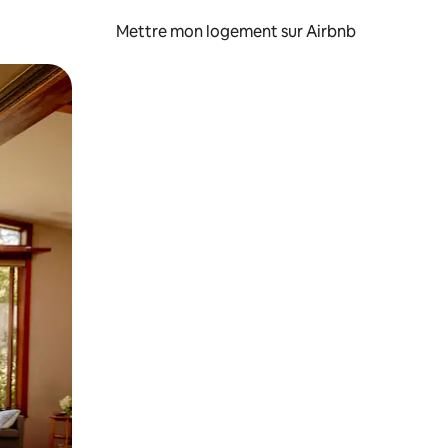
Mettre mon logement sur Airbnb
sant glisser.