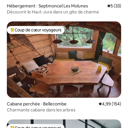
Hébergement ⋅ Septmoncel Les Molunes
Évaluation
5 (33)
Découvrir le Haut-Jura dans un gite de charme
Coup de cœur voyageurs
Coups de cœur voyageurs les plus appréciés
Cabane perchée ⋅ Bellecombe
Évaluation moy
4,99 (154)
Charmante cabane dans les arbres
Coup de cœur voyageurs