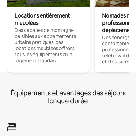
Locations entièrement
Nomades num
meublées
professionnel
déplacement
Des cabanes de montagne
paisibles aux appartements
Des hébergem
urbains pratiques, ces
confortables p
locations meublées offrent
professionnels
tous les équipements d'un
télétravail dis
logement standard.
et d'espaces de
Équipements et avantages des séjours
longue durée