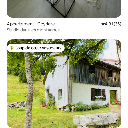
Appartement ⋅ Coyrière
Évaluation mo
4,91 (35)
Studio dans les montagnes
Coup de cœur voyageurs
Coups de cœur voyageurs les plus appréciés