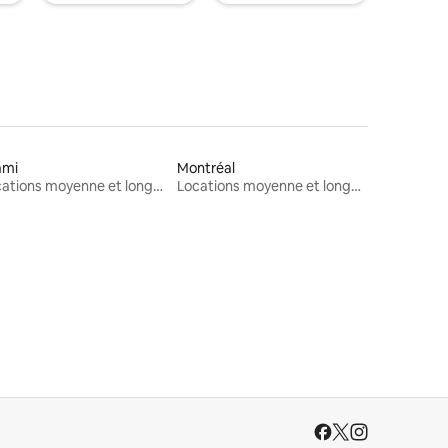
ami
Montréal
Locations moyenne et longue durée
Locations moyenne et longue durée