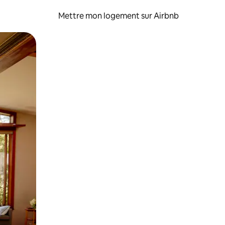
Mettre mon logement sur Airbnb
sant glisser.