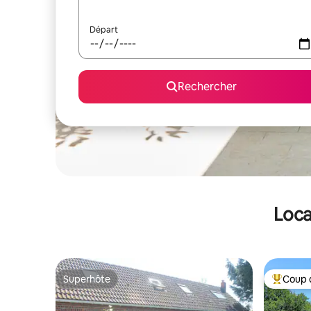
Départ
Rechercher
Loca
Superhôte
Coup 
Superhôte
Coups de