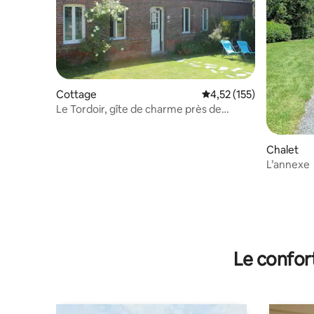
Cottage
Évaluation moyenne sur
4,52 (155)
Le Tordoir, gîte de charme près de
Vaucelles
Chalet
L’annexe
Le confor