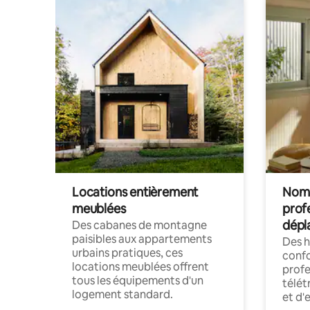
Locations entièrement
Noma
meublées
prof
dépl
Des cabanes de montagne
paisibles aux appartements
Des 
urbains pratiques, ces
confo
locations meublées offrent
profe
tous les équipements d'un
télét
logement standard.
et d'