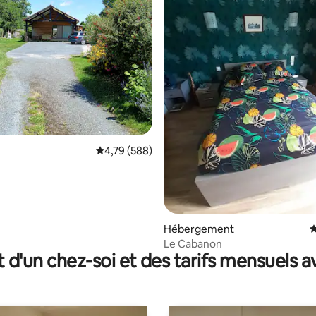
 la base de 155 commentaires : 4,52 sur 5
Évaluation moyenne sur la base de 588 commen
4,79 (588)
Hébergement
É
Le Cabanon
t d'un chez-soi et des tarifs mensuels 