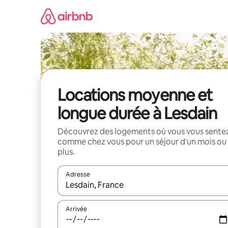
Aller
directement
au
contenu
Locations moyenne et
longue durée à Lesdain
Découvrez des logements où vous vous sente
comme chez vous pour un séjour d'un mois ou
plus.
Adresse
Lorsque les résultats s'affichent, utilisez les flèc
Arrivée