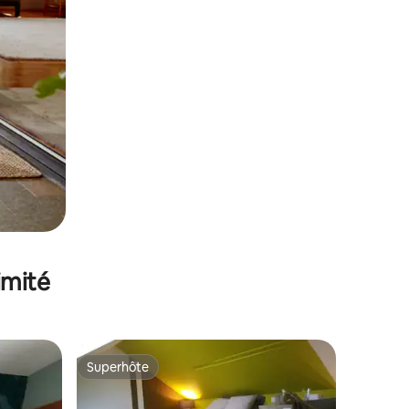
imité
Superhôte
lus appréciés
Superhôte