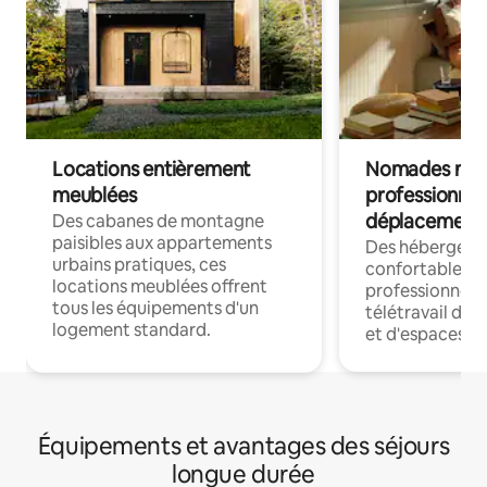
Locations entièrement
Nomades num
meublées
professionnel
déplacement
Des cabanes de montagne
paisibles aux appartements
Des hébergem
urbains pratiques, ces
confortables p
locations meublées offrent
professionnels
tous les équipements d'un
télétravail dis
logement standard.
et d'espaces de
Équipements et avantages des séjours
longue durée