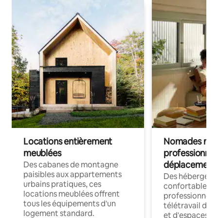
Locations entièrement
Nomades num
meublées
professionnel
déplacement
Des cabanes de montagne
paisibles aux appartements
Des hébergem
urbains pratiques, ces
confortables p
locations meublées offrent
professionnels
tous les équipements d'un
télétravail dis
logement standard.
et d'espaces de