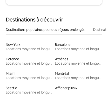
Destinations à découvrir
Destinations populaires pour des séjours prolongés
Destinati
New York
Barcelone
Locations moyenne et longue durée
Locations moyenne et longue durée
Florence
Athènes
Locations moyenne et longue durée
Locations moyenne et longue durée
Miami
Montréal
Locations moyenne et longue durée
Locations moyenne et longue durée
Seattle
Afficher plus
Locations moyenne et longue durée