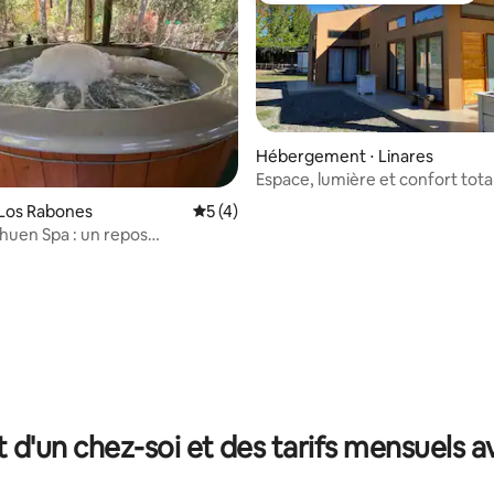
Hébergement ⋅ Linares
Espace, lumière et confort total
10 minutes de Linares
 Los Rabones
Évaluation moyenne sur la base de 4 co
5 (4)
huen Spa : un repos
le à Los Rabones
 sur la base de 33 commentaires : 5 sur 5
t d'un chez-soi et des tarifs mensuels 