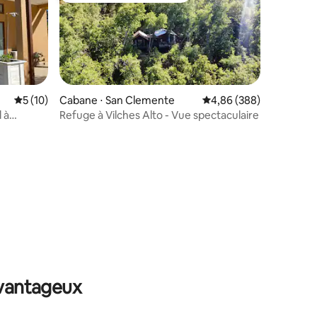
Évaluation moyenne sur la base de 10 commentaires : 5 sur 5
5 (10)
Cabane ⋅ San Clemente
Évaluation moyenne sur
4,86 (388)
 à
Refuge à Vilches Alto - Vue spectaculaire
mmentaires : 5 sur 5
avantageux