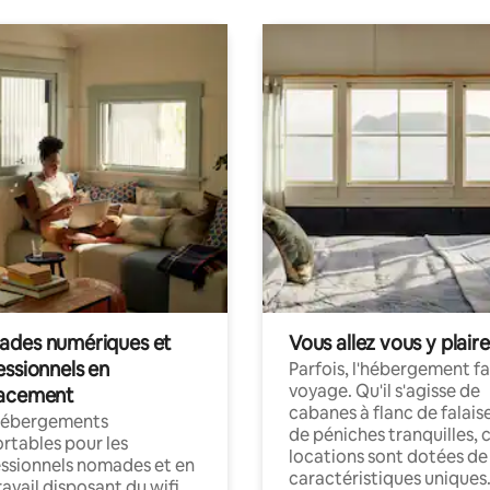
des numériques et
Vous allez vous y plaire
essionnels en
Parfois, l'hébergement fai
voyage. Qu'il s'agisse de
acement
cabanes à flanc de falais
hébergements
de péniches tranquilles, 
rtables pour les
locations sont dotées de
ssionnels nomades et en
caractéristiques uniques
ravail disposant du wifi