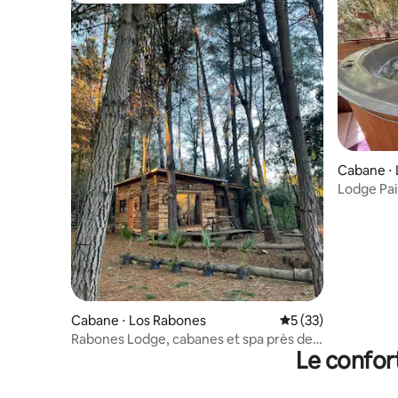
Cabane ⋅
Lodge Pai
confortab
Cabane ⋅ Los Rabones
Évaluation moyenne
5 (33)
Rabones Lodge, cabanes et spa près de
Le confor
la rivière