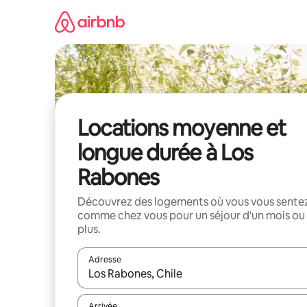
Aller
directement
au
contenu
Locations moyenne et
longue durée à Los
Rabones
Découvrez des logements où vous vous sente
comme chez vous pour un séjour d'un mois ou
plus.
Adresse
Lorsque les résultats s'affichent, utilisez les flèc
Arrivée