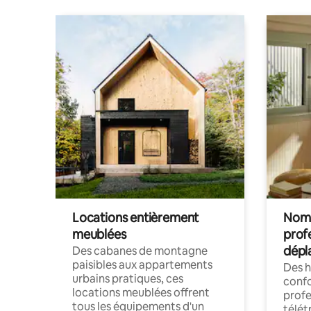
Locations entièrement
Noma
meublées
prof
dépl
Des cabanes de montagne
paisibles aux appartements
Des 
urbains pratiques, ces
confo
locations meublées offrent
profe
tous les équipements d'un
télét