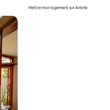
Mettre mon logement sur Airbnb
sant glisser.