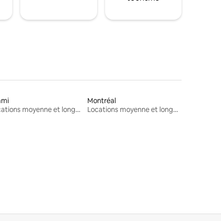
ami
Montréal
Locations moyenne et longue durée
Locations moyenne et longue durée