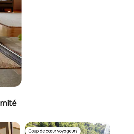
imité
Coup de cœur voyageurs
lus appréciés
Coup de cœur voyageurs