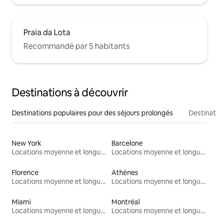
Praia da Lota
Recommandé par 5 habitants
Destinations à découvrir
Destinations populaires pour des séjours prolongés
Destinati
New York
Barcelone
Locations moyenne et longue durée
Locations moyenne et longue durée
Florence
Athènes
Locations moyenne et longue durée
Locations moyenne et longue durée
Miami
Montréal
Locations moyenne et longue durée
Locations moyenne et longue durée