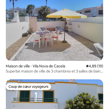
Maison de ville ⋅ Vila Nova de Cacela
Évaluation mo
4,89 (19)
Superbe maison de ville de 3 chambres et 3 salles de bain
en bord de mer.
Coup de cœur voyageurs
Coup de cœur voyageurs