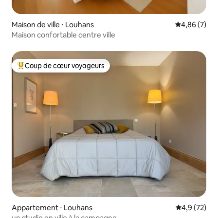
Maison de ville ⋅ Louhans
Évaluation m
4,86 (7)
Maison confortable centre ville
Coup de cœur voyageurs
Coups de cœur voyageurs les plus appréciés
Appartement ⋅ Louhans
Évaluation m
4,9 (72)
un studio en ville à la campagne