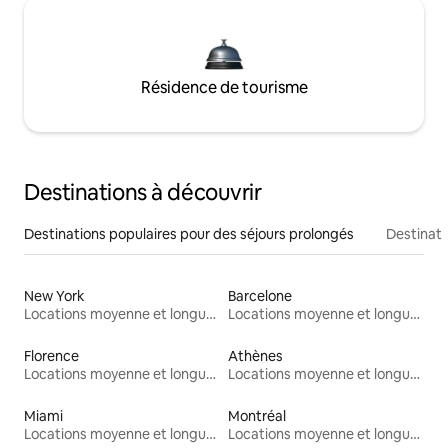
Résidence de tourisme
Destinations à découvrir
Destinations populaires pour des séjours prolongés
Destinati
New York
Barcelone
Locations moyenne et longue durée
Locations moyenne et longue durée
Florence
Athènes
Locations moyenne et longue durée
Locations moyenne et longue durée
Miami
Montréal
Locations moyenne et longue durée
Locations moyenne et longue durée