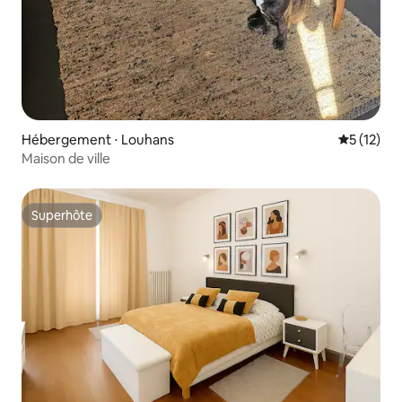
Hébergement ⋅ Louhans
Évaluation
5 (12)
Maison de ville
Superhôte
Superhôte