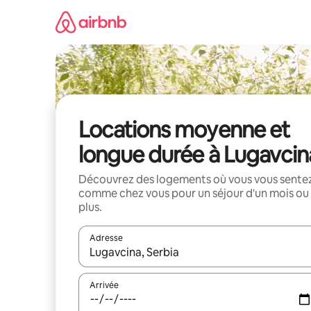
Aller
directement
au
contenu
Locations moyenne et
longue durée à Lugavcin
Découvrez des logements où vous vous sente
comme chez vous pour un séjour d'un mois ou
plus.
Adresse
Lorsque les résultats s'affichent, utilisez les flèc
Arrivée