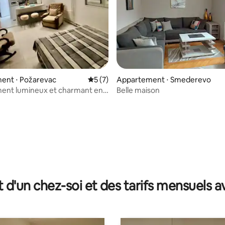
e sur la base de 4 commentaires : 5 sur 5
ent ⋅ Požarevac
Évaluation moyenne sur la base de 7 co
5 (7)
Appartement ⋅ Smederevo
ent lumineux et charmant en
Belle maison
tre de Požarevac
t d'un chez-soi et des tarifs mensuels 