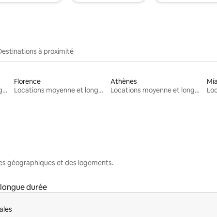
Destinations à proximité
Florence
Athènes
Mi
Locations moyenne et longue durée
Locations moyenne et longue durée
Locations moyenne et longue durée
nes géographiques et des logements.
 longue durée
ales