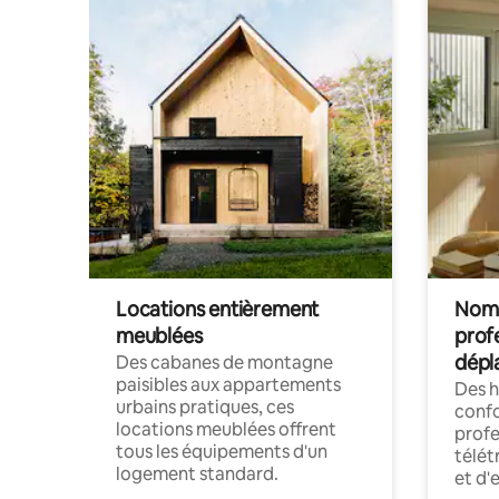
Locations entièrement
Noma
meublées
prof
dépl
Des cabanes de montagne
paisibles aux appartements
Des 
urbains pratiques, ces
confo
locations meublées offrent
profe
tous les équipements d'un
télét
logement standard.
et d'