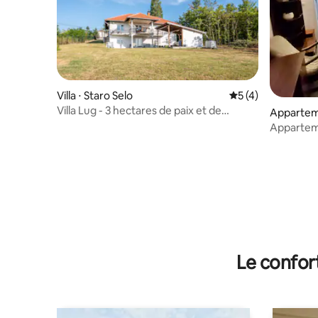
Villa ⋅ Staro Selo
Évaluation moyenn
5 (4)
Villa Lug - 3 hectares de paix et de
Appartem
tranquillité
Appartem
plein cen
Le confor