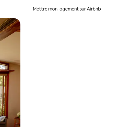
Mettre mon logement sur Airbnb
sant glisser.