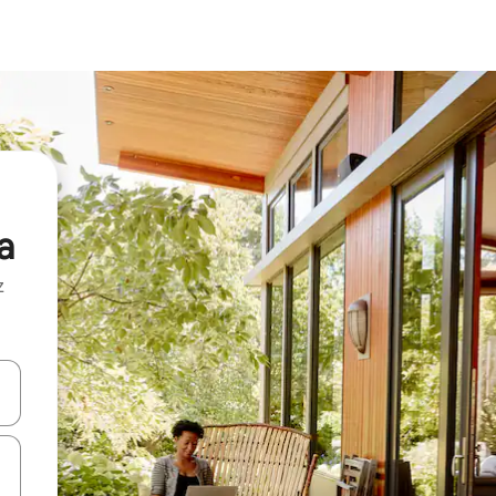
a
z
hes vers le haut et vers le bas pour les parcourir ou en appuyant et en fai