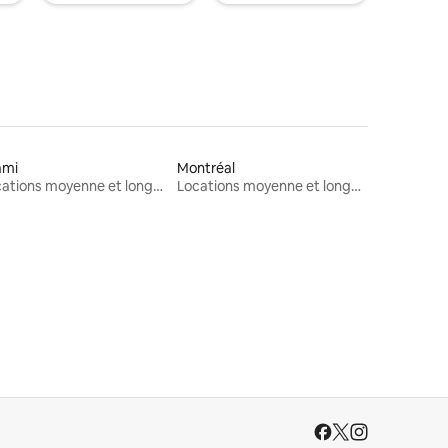
ami
Montréal
Locations moyenne et longue durée
Locations moyenne et longue durée