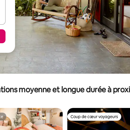
tions moyenne et longue durée à prox
te
Coup de cœur voyageurs
te
Coup de cœur voyageurs