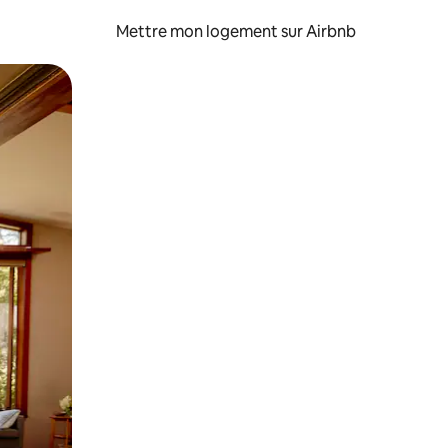
Mettre mon logement sur Airbnb
sant glisser.