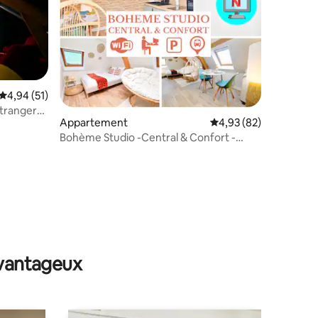
Évaluation moyenne sur la base de 51 commentaires : 4,94 sur 5
4,94 (51)
Stranger
taires : 4,88 sur 5
Appartement
Évaluation moyenne su
4,93 (82)
Bohème Studio -Central & Confort -
Clim- Netflix
avantageux