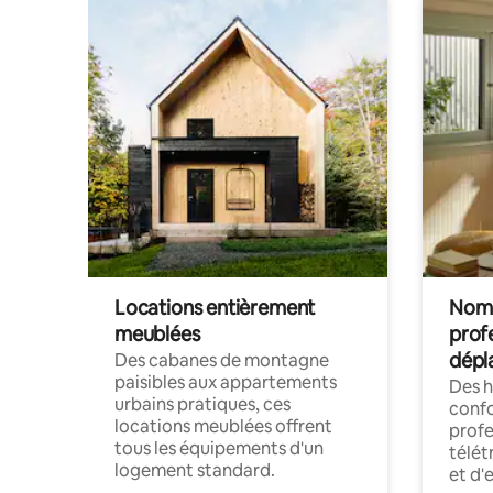
Locations entièrement
Noma
meublées
prof
dépl
Des cabanes de montagne
paisibles aux appartements
Des 
urbains pratiques, ces
confo
locations meublées offrent
profe
tous les équipements d'un
télét
logement standard.
et d'