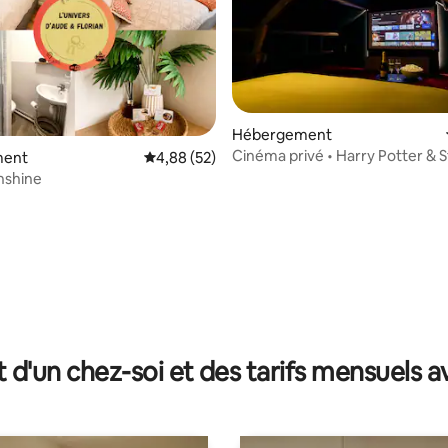
Hébergement
Cinéma privé • Harry Potter & 
ment
Évaluation moyenne sur la base de 52 commen
4,88 (52)
Things • 8p
nshine
 la base de 320 commentaires : 4,77 sur 5
t d'un chez-soi et des tarifs mensuels 