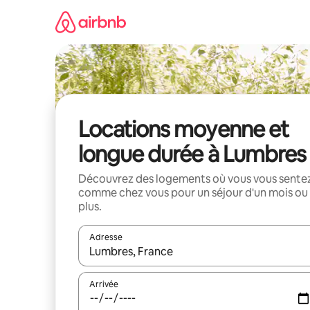
Aller
directement
au
contenu
Locations moyenne et
longue durée à Lumbres
Découvrez des logements où vous vous sente
comme chez vous pour un séjour d'un mois ou
plus.
Adresse
Lorsque les résultats s'affichent, utilisez les flèc
Arrivée