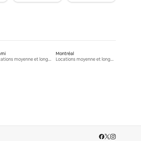
ami
Montréal
Locations moyenne et longue durée
Locations moyenne et longue durée