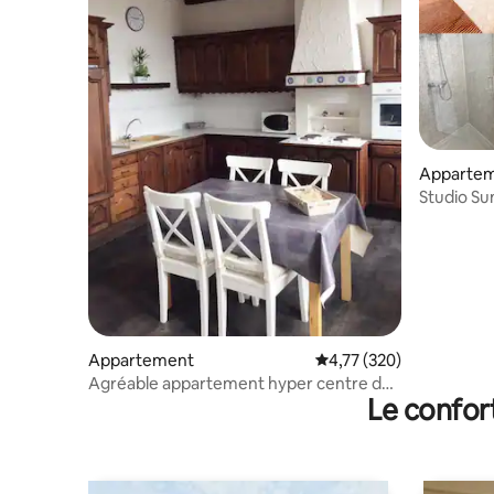
Apparte
Studio Su
Appartement
Évaluation moyenne sur
4,77 (320)
Agréable appartement hyper centre de
Le confor
Saint Omer