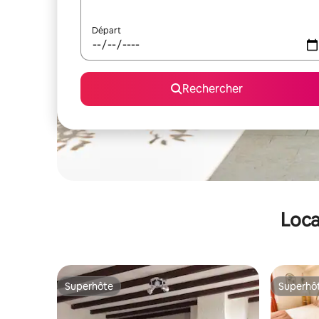
Départ
Rechercher
Loca
Superhôte
Superhô
Superhôte
Superhô