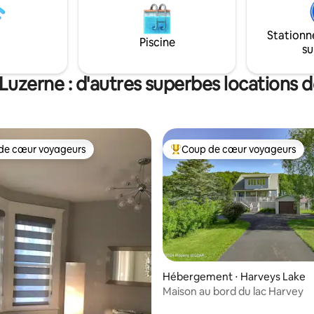
me, de la pêche, de la chasse,
profitez d'une balade relaxante 
ation et d'autres aventures en
de nos bateaux ou kayaks. Ras
Stationn
à Pocono. À 2 heures (102 mi) de
famille pour un jeu amusant de 
Piscine
su
ie, à 2 h 30 de New York. Parfait
terminez la journée en vous ba
amilles et les petits groupes.
dans le jacuzzi privé.
uzerne : d'autres superbes locations 
de cœur voyageurs
Coup de cœur voyageurs
 cœur voyageurs les plus appréciés
Coups de cœur voyageurs les p
Hébergement ⋅ Harveys Lake
Maison au bord du lac Harvey