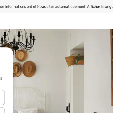
nes informations ont été traduites automatiquement. 
Afficher la lang
es
hes vers le haut et vers le bas pour les parcourir ou en appuyant et en fai