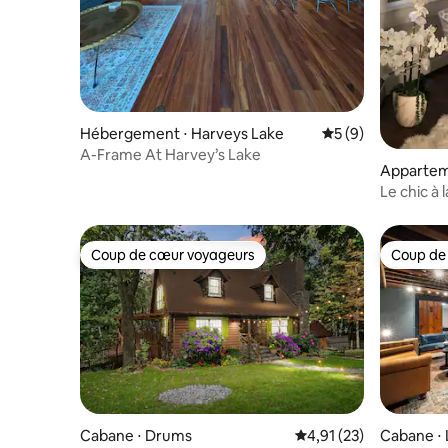
Hébergement ⋅ Harveys Lake
Évaluation moyenn
5 (9)
A-Frame At Harvey’s Lake
Appartem
Le chic à
Coup de cœur voyageurs
Coup de
Coup de cœur voyageurs
Coup de
Cabane ⋅ Drums
Évaluation moyenne su
4,91 (23)
Cabane ⋅