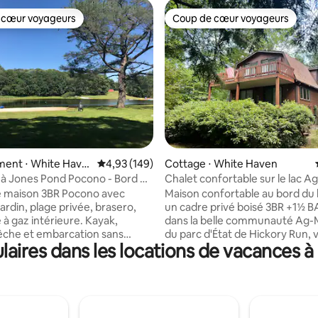
 cœur voyageurs
Coup de cœur voyageurs
 cœur voyageurs
Coup de cœur voyageurs
la base de 410 commentaires : 4,99 sur 5
ent ⋅ White Have
Évaluation moyenne sur la base de 149 commen
4,93 (149)
Cottage ⋅ White Haven
à Jones Pond Pocono - Bord de
Chalet confortable sur le lac Ag
ison de 3 chambres
jacuzzi, table de billard +
e maison 3BR Pocono avec
Maison confortable au bord du 
ardin, plage privée, brasero,
un cadre privé boisé 3BR +1½ BA Nic
à gaz intérieure. Kayak,
dans la belle communauté Ag-
êche et embarcation sans
du parc d'État de Hickory Run,
aires dans les locations de vacances 
nt les bienvenus sur l'étang.
découvrir tout ce que notre ma
rrasse idéale pour se détendre
campagne confortable a à offrir
ieur et barbecue. Proche du
de la vue sur le lac et les magni
oard, des sentiers de
couchers de soleil depuis l'un 
/vélo, du rafting en eau vive,
ponts ou le porche fermé. Pass
uatique intérieur, du golf, de
journée à pêcher depuis le quai