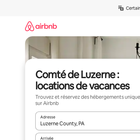
Aller
Certai
directement
au
contenu
Comté de Luzerne :
locations de vacances
Trouvez et réservez des hébergements uniqu
sur Airbnb
Adresse
Lorsque les résultats s'affichent, utilisez les flèc
Arrivée