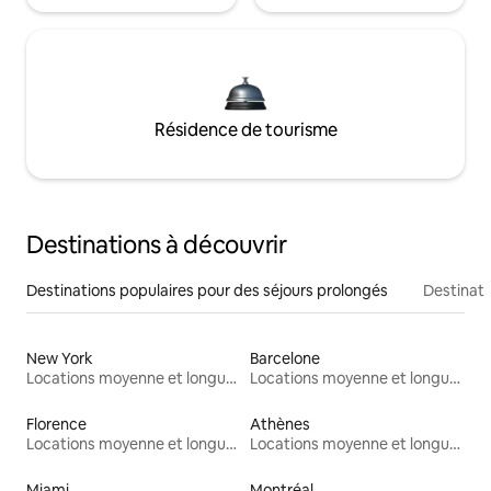
Résidence de tourisme
Destinations à découvrir
Destinations populaires pour des séjours prolongés
Destinati
New York
Barcelone
Locations moyenne et longue durée
Locations moyenne et longue durée
Florence
Athènes
Locations moyenne et longue durée
Locations moyenne et longue durée
Miami
Montréal