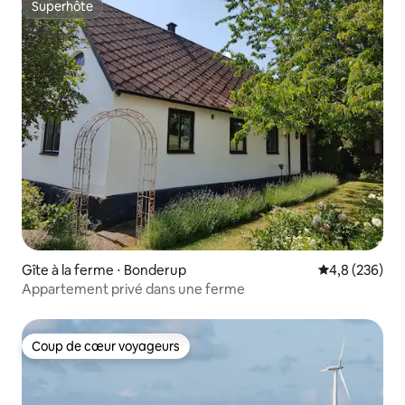
Superhôte
Superhôte
Gîte à la ferme ⋅ Bonderup
Évaluation mo
4,8 (236)
Appartement privé dans une ferme
Coup de cœur voyageurs
Coup de cœur voyageurs