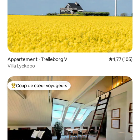
Appartement ⋅ Trelleborg V
Évaluation moy
4,77 (105)
Villa Lyckebo
Coup de cœur voyageurs
Coups de cœur voyageurs les plus appréciés