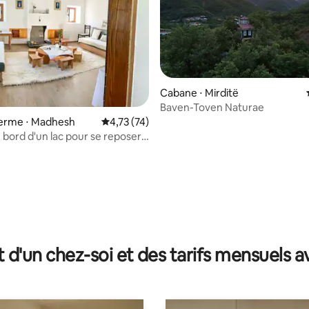
Cabane ⋅ Mirditë
Baven-Toven Naturae
 la base de 95 commentaires : 4,92 sur 5
 ferme ⋅ Madhesh
Évaluation moyenne sur la base de 74 comme
4,73 (74)
 bord d'un lac pour se reposer
endre
t d'un chez-soi et des tarifs mensuels 