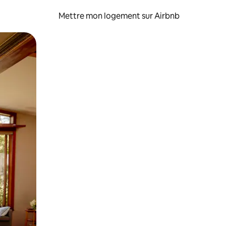
Mettre mon logement sur Airbnb
sant glisser.