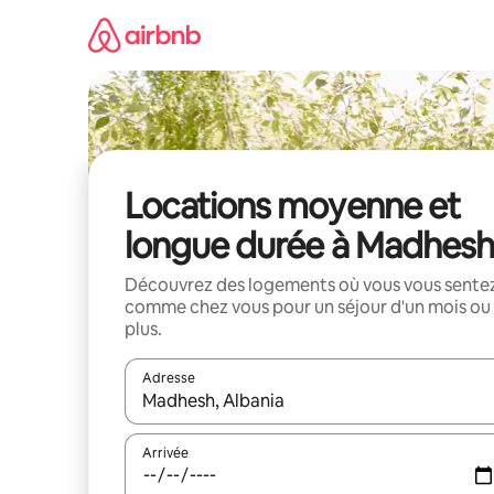
Aller
directement
au
contenu
Locations moyenne et
longue durée à Madhesh
Découvrez des logements où vous vous sente
comme chez vous pour un séjour d'un mois ou
plus.
Adresse
Lorsque les résultats s'affichent, utilisez les flèc
Arrivée