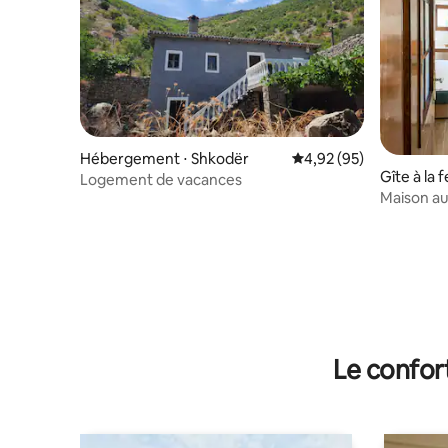
Hébergement ⋅ Shkodër
Évaluation moyenne sur
4,92 (95)
Gîte à la
Logement de vacances
Maison au
et se dét
Le confor