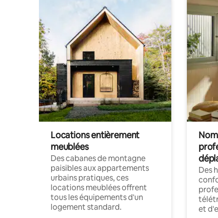
Locations entièrement
Noma
meublées
prof
dépl
Des cabanes de montagne
paisibles aux appartements
Des 
urbains pratiques, ces
confo
locations meublées offrent
profe
tous les équipements d'un
télét
logement standard.
et d'