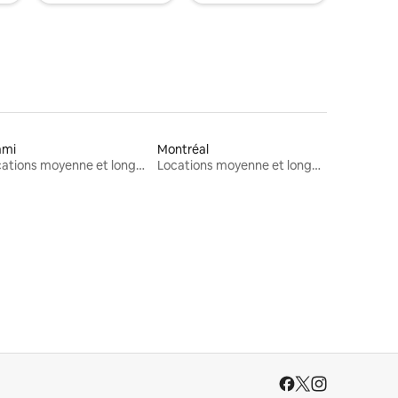
ami
Montréal
Locations moyenne et longue durée
Locations moyenne et longue durée