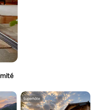
imité
Superhôte
lus appréciés
Superhôte