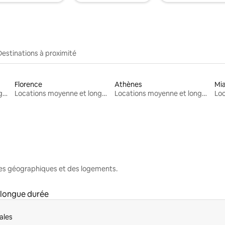
Destinations à proximité
Florence
Athènes
Mi
Locations moyenne et longue durée
Locations moyenne et longue durée
Locations moyenne et longue durée
nes géographiques et des logements.
 longue durée
ales