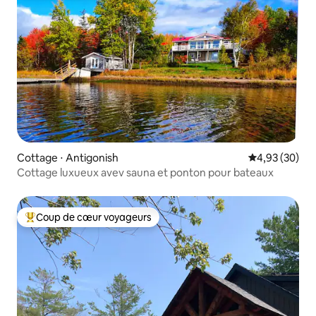
Cottage ⋅ Antigonish
Évaluation mo
4,93 (30)
Cottage luxueux avev sauna et ponton pour bateaux
Coup de cœur voyageurs
Coups de cœur voyageurs les plus appréciés