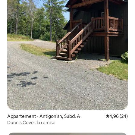
Appartement ⋅ Antigonish, Subd. A
Évaluation mo
4,96 (24)
Dunn's Cove : la remise