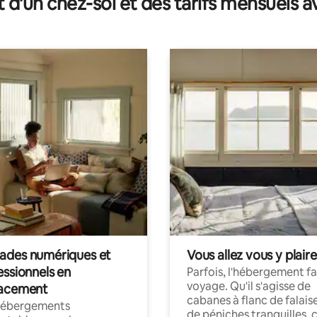
t d'un chez-soi et des tarifs mensuels 
des numériques et
Vous allez vous y plaire
essionnels en
Parfois, l'hébergement fai
voyage. Qu'il s'agisse de
acement
cabanes à flanc de falais
hébergements
de péniches tranquilles, 