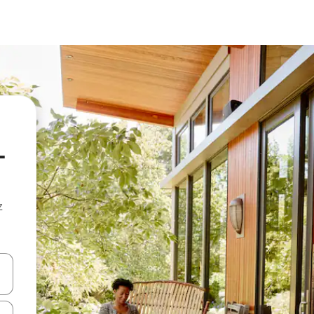
-
z
hes vers le haut et vers le bas pour les parcourir ou en appuyant et en fai