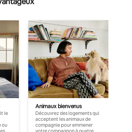
avantageux
Animaux bienvenus
t le
Découvrez des logements qui
acceptent les animaux de
e ou
compagnie pour emmener
ces
votre compagnon à quatre