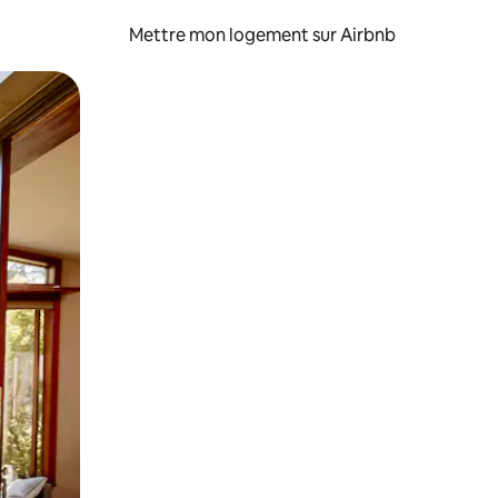
Mettre mon logement sur Airbnb
sant glisser.