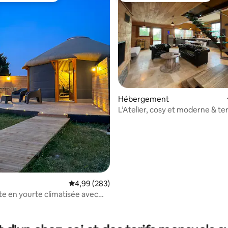
la base de 253 commentaires : 4,93 sur 5
Hébergement
L’Atelier, cosy et moderne & te
avec jacuzzi
Évaluation moyenne sur la base de 283 commen
4,99 (283)
ite en yourte climatisée avec