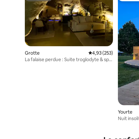
Grotte
Évaluation moyenne sur 
4,93 (253)
La falaise perdue : Suite troglodyte & spa
privé
Yourte
Nuit insol
balnéo