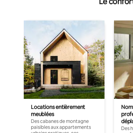
Le confor
Locations entièrement
Noma
meublées
prof
dépl
Des cabanes de montagne
paisibles aux appartements
Des 