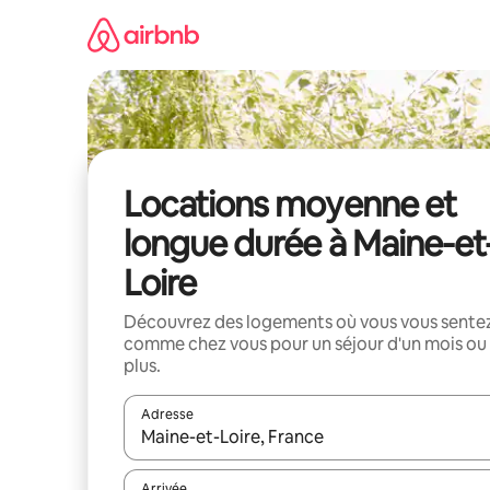
Aller
directement
au
contenu
Locations moyenne et
longue durée à Maine-et
Loire
Découvrez des logements où vous vous sente
comme chez vous pour un séjour d'un mois ou
plus.
Adresse
Lorsque les résultats s'affichent, utilisez les flèc
Arrivée