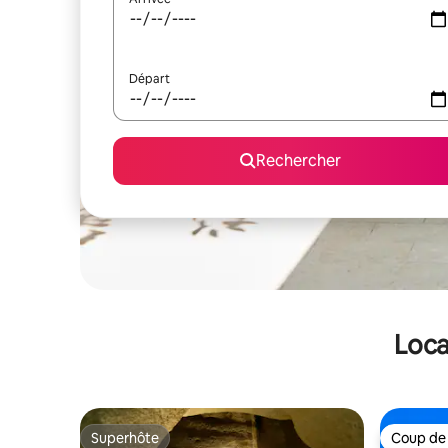
Départ
Rechercher
Loca
Superhôte
Coup de
Superhôte
Coup de