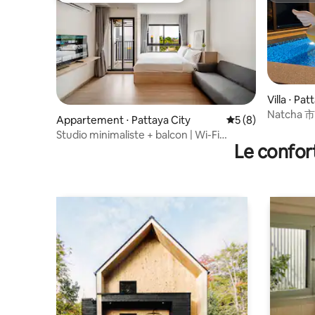
Villa ⋅ Pat
Natcha 
Appartement ⋅ Pattaya City
Évaluation moyenn
5 (8)
人泳池别墅｜
Studio minimaliste + balcon | Wi-Fi
Le confor
500 Mbit/s | Salle de sport