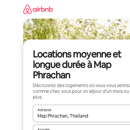
Aller
directement
au
contenu
Locations moyenne et
longue durée à Map
Phrachan
Découvrez des logements où vous vous sente
comme chez vous pour un séjour d'un mois ou
plus.
Adresse
Lorsque les résultats s'affichent, utilisez les flèc
Arrivée