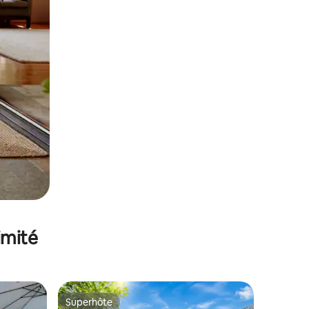
imité
Superhôte
Superhôte