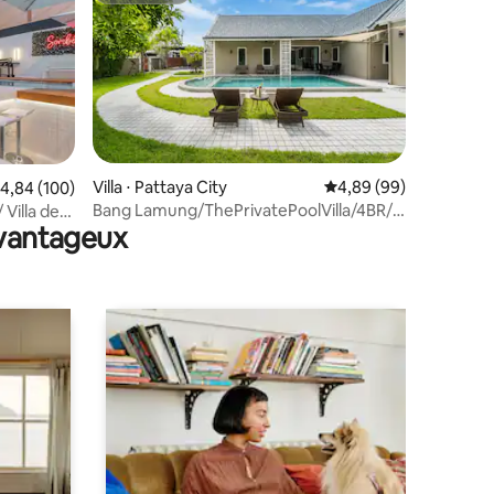
mmentaires : 5 sur 5
Villa ⋅ Pattaya City
Évaluation moyenne su
4,89 (99)
valuation moyenne sur la base de 100 commentaires : 4,84 sur 5
4,84 (100)
Bang Lamung/ThePrivatePoolVilla/4BR/
 Villa de
avantageux
10 min de la plage !
5 salles