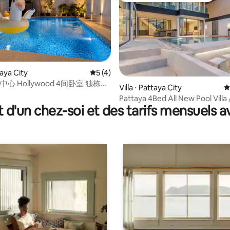
taya City
Évaluation moyenne sur la base de 4 co
5 (4)
市中心 Hollywood 4间卧室 独栋私
e sur la base de 8 commentaires : 5 sur 5
Villa ⋅ Pattaya City
É
近海滩&Terminal 21
Pattaya 4Bed All New Pool Villa /
t d'un chez-soi et des tarifs mensuels 
piscine neuve de 4 chambres et 
de bain à Pattaya