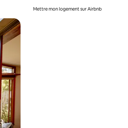
Mettre mon logement sur Airbnb
sant glisser.