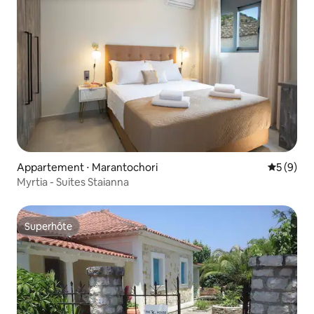
Appartement ⋅ Marantochori
Évaluatio
5 (9)
Myrtia - Suites Staianna
Superhôte
Superhôte