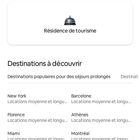
Résidence de tourisme
Destinations à découvrir
Destinations populaires pour des séjours prolongés
Destinati
New York
Barcelone
Locations moyenne et longue durée
Locations moyenne et longue durée
Florence
Athènes
Locations moyenne et longue durée
Locations moyenne et longue durée
Miami
Montréal
Locations moyenne et longue durée
Locations moyenne et longue durée