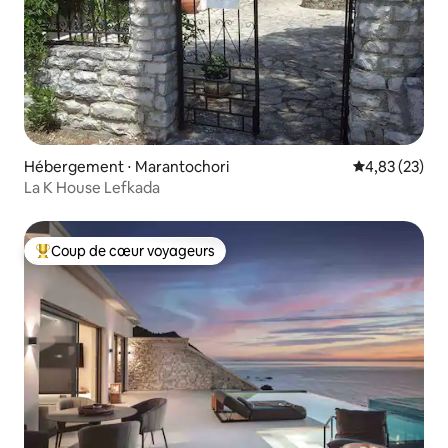
Hébergement ⋅ Marantochori
Évaluation mo
4,83 (23)
La K House Lefkada
Coup de cœur voyageurs
Coups de cœur voyageurs les plus appréciés