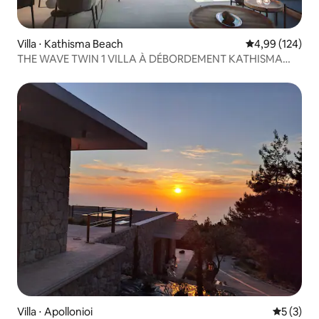
Villa ⋅ Kathisma Beach
Évaluation moy
4,99 (124)
THE WAVE TWIN 1 VILLA À DÉBORDEMENT KATHISMA
LEFKADA
Villa ⋅ Apollonioi
Évaluatio
5 (3)