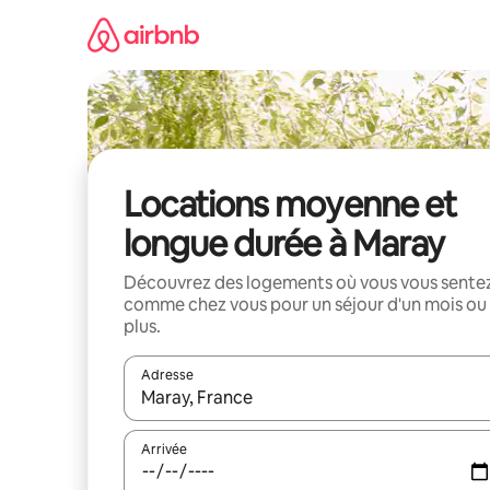
Aller
directement
au
contenu
Locations moyenne et
longue durée à Maray
Découvrez des logements où vous vous sente
comme chez vous pour un séjour d'un mois ou
plus.
Adresse
Lorsque les résultats s'affichent, utilisez les flèc
Arrivée