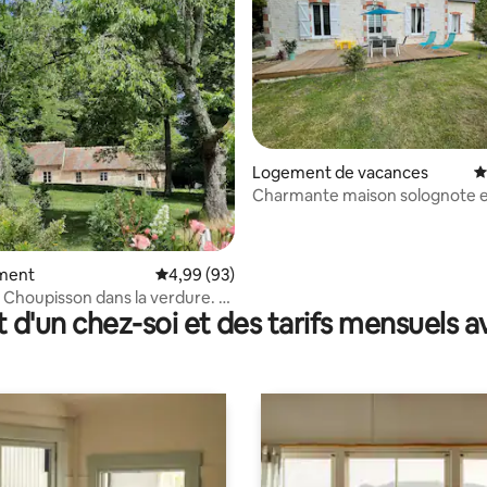
 la base de 83 commentaires : 4,93 sur 5
Logement de vacances
É
Charmante maison solognote e
nature
ment
Évaluation moyenne sur la base de 93 commen
4,99 (93)
upisson dans la verdure. * *
t d'un chez-soi et des tarifs mensuels 