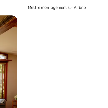
Mettre mon logement sur Airbnb
sant glisser.