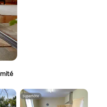
imité
Superhôte
Superhôte