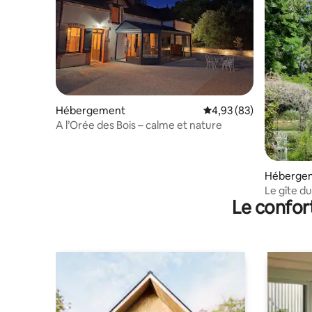
Hébergement
Évaluation moyenne sur
4,93 (83)
A l’Orée des Bois – calme et nature
Héberge
Le gîte du Cho
Le confor
*