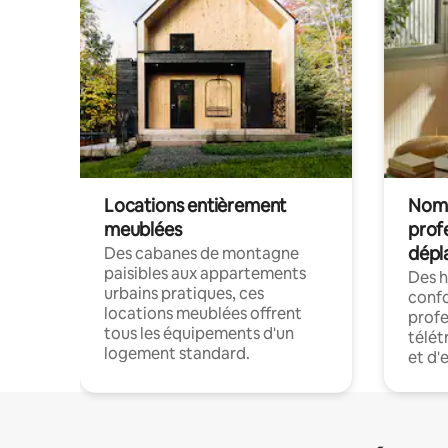
Locations entièrement
Noma
meublées
prof
dépl
Des cabanes de montagne
paisibles aux appartements
Des 
urbains pratiques, ces
confo
locations meublées offrent
profe
tous les équipements d'un
télét
logement standard.
et d'